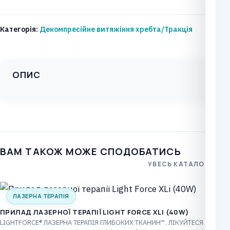
хребта
та
Категорія:
Декомпресійне витяжіння хребта/Тракція
суглобів
TRITON
6M
ОПИС
кількість
ВАМ ТАКОЖ МОЖЕ СПОДОБАТИСЬ
УВЕСЬ КАТАЛОГ
ЛАЗЕРНА ТЕРАПІЯ
ПРИЛАД ЛАЗЕРНОЇ ТЕРАПІЇ LIGHT FORCE XLI (40W)
LIGHTFORCE® ЛАЗЕРНА ТЕРАПІЯ ГЛИБОКИХ ТКАНИН™. ЛІКУЙТЕСЯ З