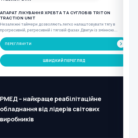
АПАРАТ ЛІКУВАННЯ ХРЕБТА ТА СУГЛОБІВ TRITON
TRACTION UNIT
Незалежні таймери дозволяють легко налаштовувати тягу в
прогресивній, регресивній і тяговій фазах Двигун із змінною
швидкістю…
ПЕРЕГЛЯНУТИ
ШВИДКИЙ ПЕРЕГЛЯД
РМЕД – найкраще реабілітаційне
обладнання від лідерів світових
виробників