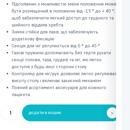
Підголівник з можливістю зміни положення може
бути розміщений в положенні від -15 ° до + 40 °,
щоб забезпечити легкий доступ до грудного та
шийного відділів хребта
Знімні стійки для пахв, що забезпечують
додаткову фіксацію
Секція для ніг регулюється від 0 ° до 45 °
Газові пружини допомагають без тертя рухати
секції голови, таза, грудей та ніг, які легко
доступні з будь-якої сторони столу
Контролер для ніг/рук дозволяє легко регулювати
висоту столу і включає захисний механізм
Повний асортимент аксесуарів для кожного
пацієнта
Cтіл
ДОДАТИ В КОШИК
для
лікування