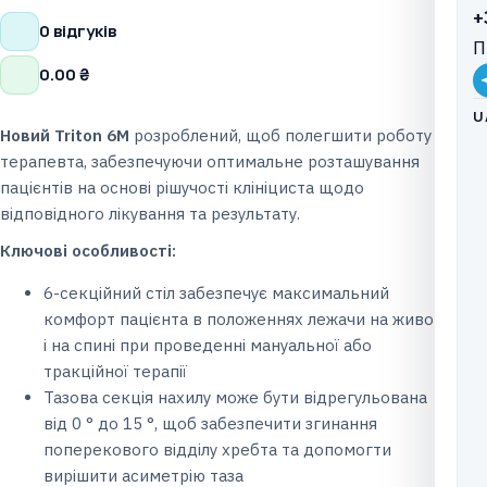
+
0 відгуків
П
0.00
₴
U
Новий Triton 6M
розроблений, щоб полегшити роботу
терапевта, забезпечуючи оптимальне розташування
пацієнтів на основі рішучості клініциста щодо
відповідного лікування та результату.
Ключові особливості:
6-секційний стіл забезпечує максимальний
комфорт пацієнта в положеннях лежачи на животі
і на спині при проведенні мануальної або
тракційної терапії
Тазова секція нахилу може бути відрегульована
від 0 ° до 15 °, щоб забезпечити згинання
поперекового відділу хребта та допомогти
вирішити асиметрію таза