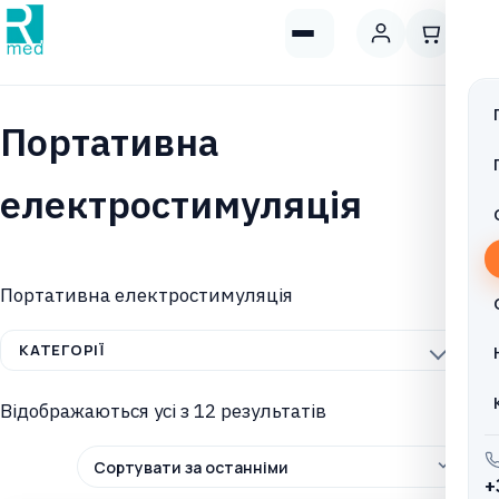
Портативна
електростимуляція
Портативна електростимуляція
КАТЕГОРІЇ
Sorted
Відображаються усі з 12 результатів
by
latest
+