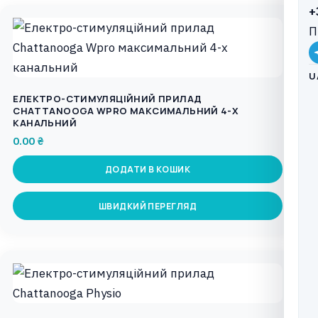
+
П
U
ЕЛЕКТРО-СТИМУЛЯЦІЙНИЙ ПРИЛАД
CHATTANOOGA WPRO МАКСИМАЛЬНИЙ 4-Х
КАНАЛЬНИЙ
0.00
₴
ДОДАТИ В КОШИК
ШВИДКИЙ ПЕРЕГЛЯД