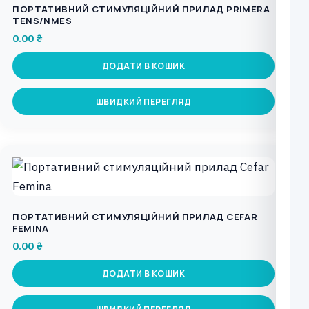
ПОРТАТИВНИЙ СТИМУЛЯЦІЙНИЙ ПРИЛАД PRIMERA
TENS/NMES
0.00
₴
ДОДАТИ В КОШИК
ШВИДКИЙ ПЕРЕГЛЯД
ПОРТАТИВНИЙ СТИМУЛЯЦІЙНИЙ ПРИЛАД CEFAR
FEMINA
0.00
₴
ДОДАТИ В КОШИК