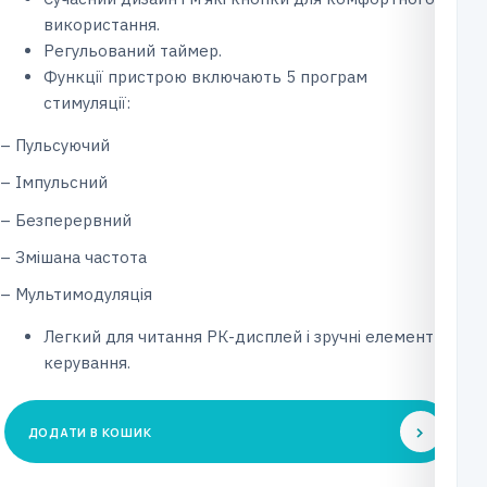
використання.
Регульований таймер.
Функції пристрою включають 5 програм
стимуляції:
– Пульсуючий
– Імпульсний
– Безперервний
– Змішана частота
– Мультимодуляція
Легкий для читання РК-дисплей і зручні елементи
керування.
ДОДАТИ В КОШИК
Портативний
стимуляційний