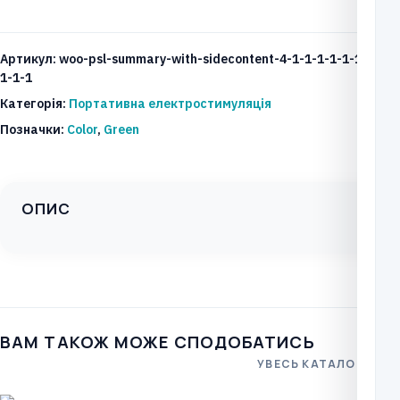
прилад
Direct
Артикул:
woo-psl-summary-with-sidecontent-4-1-1-1-1-1-1-
Tens
1-1-1
кількість
Категорія:
Портативна електростимуляція
Позначки:
Color
,
Green
ОПИС
ВАМ ТАКОЖ МОЖЕ СПОДОБАТИСЬ
УВЕСЬ КАТАЛОГ