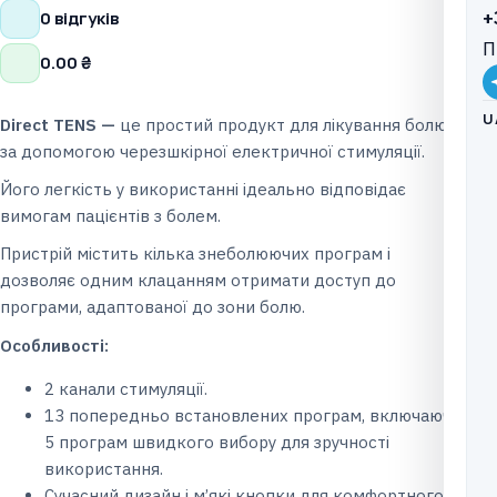
+
0 відгуків
П
0.00
₴
U
Direct TENS —
це простий продукт для лікування болю
за допомогою черезшкірної електричної стимуляції.
Його легкість у використанні ідеально відповідає
вимогам пацієнтів з болем.
Пристрій містить кілька знеболюючих програм і
дозволяє одним клацанням отримати доступ до
програми, адаптованої до зони болю.
Особливості:
2 канали стимуляції.
13 попередньо встановлених програм, включаючи
5 програм швидкого вибору для зручності
використання.
Сучасний дизайн і м’які кнопки для комфортного