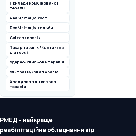
Прилади комбінованої
терапії
Реабілітація кисті
Реабілітація ходьби
Світлотерапія
Текар терапія/Контактна
діатермія
Ударно-хвильова терапія
Ультразвукова терапія
Холодова та теплова
терапія
РМЕД – найкраще
реабілітаційне обладнання від