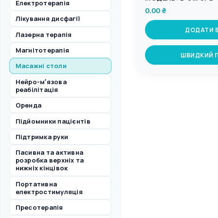
Електротерапія
0.00
₴
Лікування дисфагії
ДОДАТИ 
Лазерна терапія
Магнітотерапія
ШВИДКИЙ 
Масажні столи
Нейро-мʼязова
реабілітація
Оренда
Підйомники пацієнтів
Підтримка руки
Пасивна та активна
розробка верхніх та
нижніх кінцівок
Портативна
електростимуляція
Пресотерапія