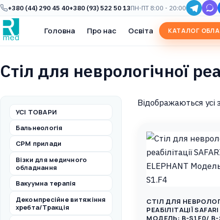
+380 (44) 290 45 40
+380 (93) 522 50 13
ПН-ПТ 8:00 - 20:00
Головна
Про нас
Освіта
КАТАЛОГ ОБЛ
Стіл для неврологічної реа
Відображаються усі з
УСІ ТОВАРИ
Бальнеологія
CPM прилади
Візки для медичного
обладнання
Вакуумна терапія
Декомпресійне витяжіння
СТІЛ ДЛЯ НЕВРОЛОГ
хребта/Тракція
РЕАБІЛІТАЦІЇ SAFAR
МОДЕЛЬ: B-S1.F0/ B-