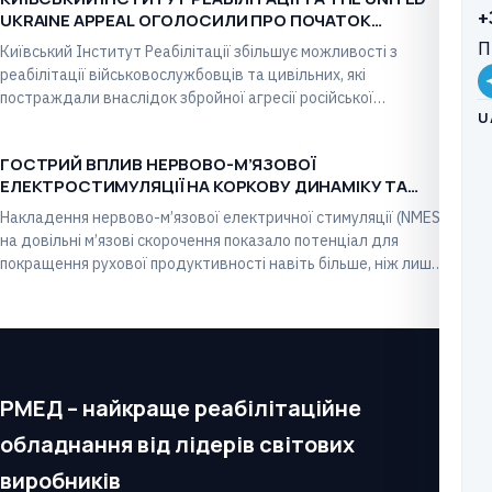
+
UKRAINE APPEAL ОГОЛОСИЛИ ПРО ПОЧАТОК
ПАРТНЕРСТВА
П
Київський Інститут Реабілітації збільшує можливості з
реабілітації військовослужбовців та цивільних, які
постраждали внаслідок збройної агресії російської
U
федерації проти України. Завдяки щойно укладеній…
ГОСТРИЙ ВПЛИВ НЕРВОВО-М’ЯЗОВОЇ
НОВИНИ
ЕЛЕКТРОСТИМУЛЯЦІЇ НА КОРКОВУ ДИНАМІКУ ТА
РЕФЛЕКТОРНУ АКТИВАЦІЮ.
Накладення нервово-м’язової електричної стимуляції (NMES)
на довільні м’язові скорочення показало потенціал для
покращення рухової продуктивності навіть більше, ніж лише
довільні вправи. Тим…
РМЕД – найкраще реабілітаційне
обладнання від лідерів світових
виробників