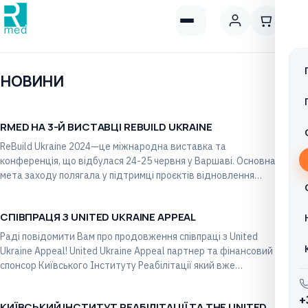
НОВИНИ
RMED НА 3-Й ВИСТАВЦІ REBUILD UKRAINE
НОВИНКИ
ReBuild Ukraine 2024—це міжнародна виставка та
конференція, що відбулася 24-25 червня у Варшаві. Основна
мета заходу полягала у підтримці проєктів відновлення
України…
СПІВПРАЦЯ З UNITED UKRAINE APPEAL
НОВИНКИ
Раді повідомити Вам про продовження співпраці з United
Ukraine Appeal! United Ukraine Appeal партнер та фінансовий
спонсор Київського Інституту Реабілітації який вже…
+
КИЇВСЬКИЙ ІНСТИТУТ РЕАБІЛІТАЦІЇ ТА THE UNITED
НОВИНКИ