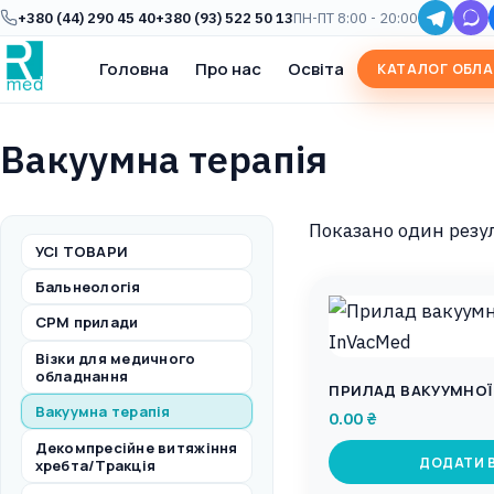
+380 (44) 290 45 40
+380 (93) 522 50 13
ПН-ПТ 8:00 - 20:00
Головна
Про нас
Освіта
КАТАЛОГ ОБЛ
Вакуумна терапія
Показано один резу
УСІ ТОВАРИ
Бальнеологія
CPM прилади
Візки для медичного
обладнання
ПРИЛАД ВАКУУМНОЇ 
Вакуумна терапія
0.00
₴
Декомпресійне витяжіння
ДОДАТИ 
хребта/Тракція