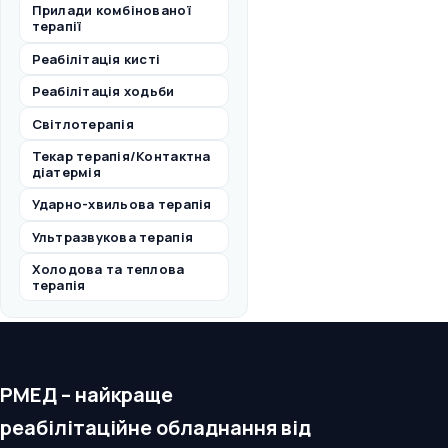
Прилади комбінованої
терапії
Реабілітація кисті
Реабілітація ходьби
Світлотерапія
Текар терапія/Контактна
діатермія
Ударно-хвильова терапія
Ультразвукова терапія
Холодова та теплова
терапія
РМЕД – найкраще
реабілітаційне обладнання від