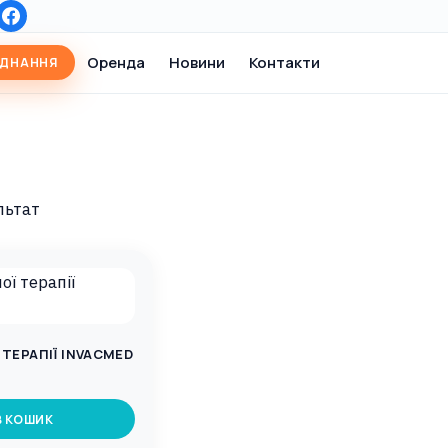
Оренда
Новини
Контакти
АДНАННЯ
льтат
ТЕРАПІЇ INVACMED
В КОШИК