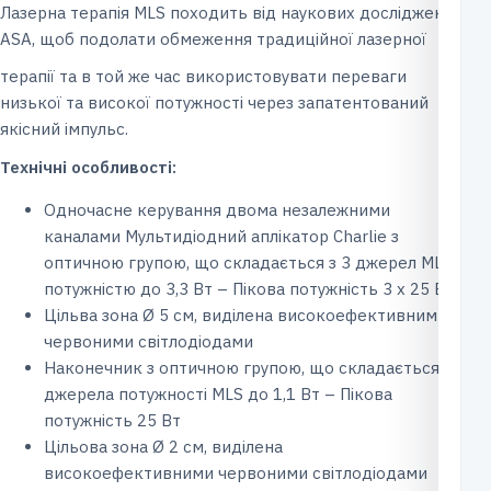
Лазерна терапія MLS походить від наукових досліджень
ASA, щоб подолати обмеження традиційної лазерної
терапії та в той же час використовувати переваги
низької та високої потужності через запатентований
якісний імпульс.
Технічні особливості:
Одночасне керування двома незалежними
каналами Мультидіодний аплікатор Charlie з
оптичною групою, що складається з 3 джерел MLS
потужністю до 3,3 Вт – Пікова потужність 3 x 25 Вт
Цільва зона Ø 5 см, виділена високоефективними
червоними світлодіодами
Наконечник з оптичною групою, що складається з
джерела потужності MLS до 1,1 Вт – Пікова
потужність 25 Вт
Цільова зона Ø 2 см, виділена
високоефективними червоними світлодіодами