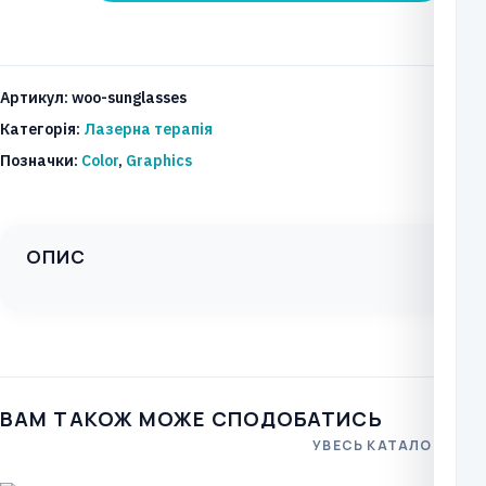
терапії
Mphi
5
Артикул:
woo-sunglasses
кількість
Категорія:
Лазерна терапія
Позначки:
Color
,
Graphics
ОПИС
ВАМ ТАКОЖ МОЖЕ СПОДОБАТИСЬ
УВЕСЬ КАТАЛОГ