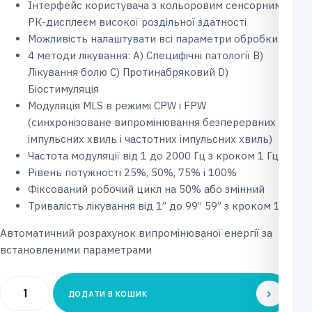
Інтерфейс користувача з кольоровим сенсорним
РК-дисплеєм високої роздільної здатності
Можливість налаштувати всі параметри обробки
4 методи лікування: A) Специфічні патології B)
Лікування болю C) Протинабряковий D)
Біостимуляція
Модуляція MLS в режимі CPW і FPW
(синхронізоване випромінювання безперервних
імпульсних хвиль і частотних імпульсних хвиль)
Частота модуляції від 1 до 2000 Гц з кроком 1 Гц
Рівень потужності 25%, 50%, 75% і 100%
Фіксований робочий цикл на 50% або змінний
Тривалість лікування від 1” до 99” 59” з кроком 1”
Автоматичний розрахунок випромінюваної енергії за
встановленими параметрами
Прилад
ДОДАТИ В КОШИК
лазерної