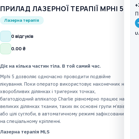
+
ПРИЛАД ЛАЗЕРНОЇ ТЕРАПІЇ MPHI 5
П
Лазерна терапія
U
0 відгуків
0.00
₴
Діє на кілька частин тіла.
В той самий час.
Mphi 5 дозволяє одночасно проводити подвійне
лікування. Поки оператор використовує наконечник на
хворобливих ділянках і тригерних точках,
багатодіодний аплікатор Charlie рівномірно працює на
великих ділянках тканин, таких як основні групи м’язів
або цілі суглоби, в автоматичному режимі зафіксований
на спеціальному кріпленні.
Лазерна терапія MLS