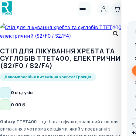
CТІЛ ДЛЯ ЛІКУВАННЯ ХРЕБТА ТА
СУГЛОБІВ TTET400, ЕЛЕКТРИЧНИЙ
(S2/F0 / S2/F4)
Декомпресійне витяжіння хребта/Тракція
0 відгуків
0.00
₴
Galaxy
TTET
400
– це багатофункціональний стіл для
витяжіння з чотирма секціями, який у поєднанні з
+