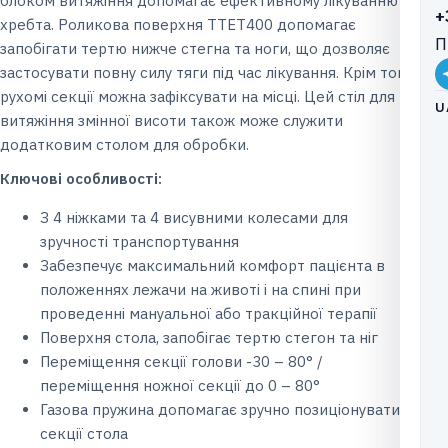
блоком витяжіння допомагає ефективному лікуванню
+
хребта. Роликова поверхня TTET400 допомагає
П
запобігати тертю нижче стегна та ноги, що дозволяє
застосувати повну силу тяги під час лікування. Крім того,
рухомі секції можна зафіксувати на місці. Цей стіл для
U
витяжіння змінної висоти також може служити
додатковим столом для обробки.
Ключові особливості:
З 4 ніжками та 4 висувними колесами для
зручності транспортування
Забезпечує максимальний комфорт пацієнта в
положеннях лежачи на животі і на спині при
проведенні мануальної або тракційної терапії
Поверхня стола, запобігає тертю стегон та ніг
Переміщення секції голови -30 – 80° /
переміщення ножної секції до 0 – 80°
Газова пружина допомагає зручно позиціонувати
секції стола