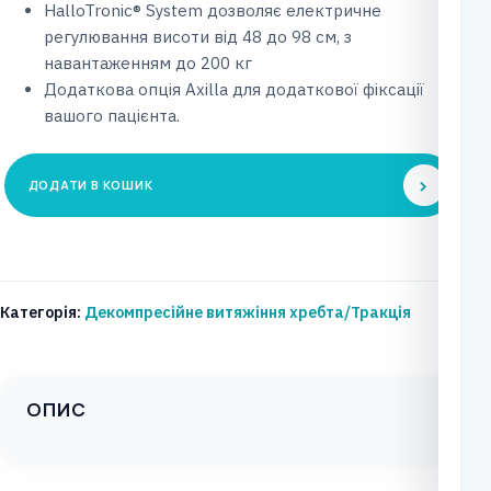
HalloTronic® System дозволяє електричне
регулювання висоти від 48 до 98 см, з
навантаженням до 200 кг
Додаткова опція Axilla для додаткової фіксації
вашого пацієнта.
ДОДАТИ В КОШИК
Cтіл
для
лікування
хребта
Категорія:
Декомпресійне витяжіння хребта/Тракція
та
суглобів
TTET400,
ОПИС
електричний
(S2/F0
/