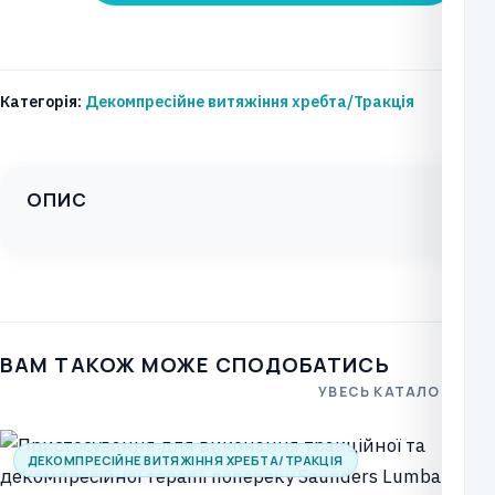
хребта
та
суглобів
Категорія:
Декомпресійне витяжіння хребта/Тракція
Triton
Traction
Unit
ОПИС
кількість
ВАМ ТАКОЖ МОЖЕ СПОДОБАТИСЬ
УВЕСЬ КАТАЛОГ
ДЕКОМПРЕСІЙНЕ ВИТЯЖІННЯ ХРЕБТА/ТРАКЦІЯ