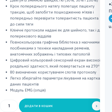
Двигун із змінною швидкістю (30%, 50% і 100%)
+
Крок попереднього натягу полегшує пацієнту
П
тракцію, щоб запобігти пошкодженню м’язів і
попередньо перевірити толерантність пацієнта
до сили тяги
U
Клінічні протоколи надані як для шийного, так і для
поперекового відділів
Повнокольорова графічна бібліотека з наочними
посібниками з техніки накладання ременів,
анатомічних зображень і типових патологій
Цифровий кольоровий сенсорний екран високої
роздільної здатності, який повертається на 270º
80 визначених користувачем слотів протоколу
Легко зберігайте параметри лікування на картках
даних пацієнтів
Модуль EMG (опція)
Апарат
ДОДАТИ В КОШИК
лікування