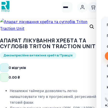
АПАРАТ ЛІКУВАННЯ ХРЕБТА ТА
СУГЛОБІВ TRITON TRACTION UNIT
Декомпресійне витяжіння хребта/Тракція
0 відгуків
0.00
₴
Незалежні таймери дозволяють легко
налаштовувати тягу в прогресивній, регресивній і
тяговій фазах
+