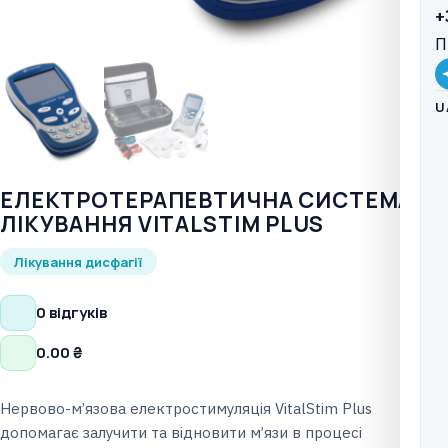
+
П
U
ЕЛЕКТРОТЕРАПЕВТИЧНА СИСТЕМА
ЛІКУВАННЯ VITALSTIM PLUS
Лікування дисфагії
0 відгуків
0.00
₴
Нервово-м’язова електростимуляція VitalStim Plus
допомагає залучити та відновити м’язи в процесі