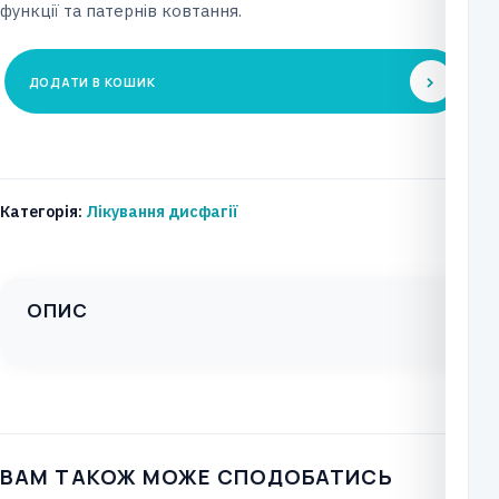
функції та патернів ковтання.
ДОДАТИ В КОШИК
Електротерапевтична
система
лікування
Vitalstim
Категорія:
Лікування дисфагії
Plus
кількість
ОПИС
ВАМ ТАКОЖ МОЖЕ СПОДОБАТИСЬ