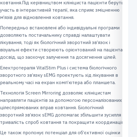
ковтання.Під керівництвом клініциста пацієнти беруть
участь в інтерактивній терапії, яка сприяє зміцненню
м’язів для відновлення ковтання.
Попередньо встановлені або індивідуальні програми
дозволяють постачальнику справді налаштувати
лікування, тоді як біологічний зворотний зв’язок і
візуальні ефекти створюють орієнтований на пацієнта
досвід, що заохочує залучення та досягнення цілей.
Електротерапія VitalStim Plus і система біологічного
зворотного зв’язку sEMG проектують хід лікування в
реальному часі на екран комп’ютера або планшета.
Технологія Screen Mirroring дозволяє клініцистам
направляти пацієнтів за допомогою персоналізованих
цілеспрямованих вправ ковтання. Біологічний
зворотний зв’язок sEMG допомагає збільшити зусилля та
тривалість спроб ковтання та покращити координацію.
Це також пропонує потенціал для об’єктивної оцінки