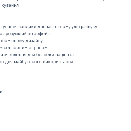
лікування.
лікування завдяки двочастотному ультразвуку
о зрозумілий інтерфейс
гономічному дизайну
вим сенсорним екраном
я зчеплення для безпеки пацієнта
ів для майбутнього використання
ій