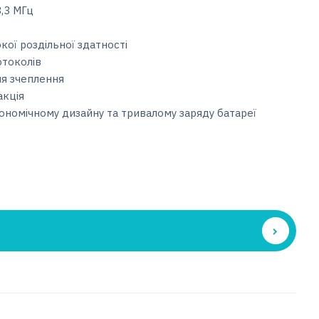
3,3 МГц
ої роздільної здатності
отоколів
ня зчеплення
акція
ономічному дизайну та тривалому заряду батареї