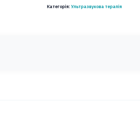
2
Категорія:
Ультразвукова терапія
Ultrasound
кількість