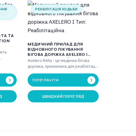
ІННЯ
РЕАБІЛІТАЦІЯ ХОДЬБИ
БТА ТА
TION
МЕДИЧНИЙ ПРИЛАД ДЛЯ
ВІДНОВНОГО ЛІКУВАННЯ
яють
БІГОВА ДОРІЖКА AXELERO I
ТИП: РЕАБІЛІТАЦІЙНА
Axelero Reha - це медична бігова
тяговій
доріжка, призначена для реабілітації.
идкістю…
Цей сучасний медичний прилад
підходить для…
ПЕРЕГЛЯНУТИ
Д
ШВИДКИЙ ПЕРЕГЛЯД