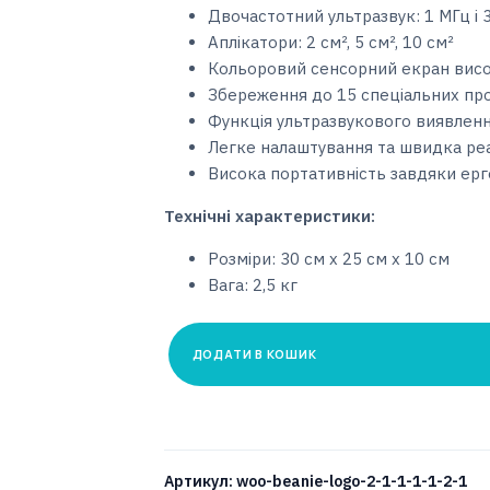
Двочастотний ультразвук: 1 МГц і 
Аплікатори: 2 см², 5 см², 10 см²
Кольоровий сенсорний екран висок
Збереження до 15 спеціальних пр
Функція ультразвукового виявлен
Легке налаштування та швидка ре
Висока портативність завдяки ерг
Технічні характеристики:
Розміри: 30 см x 25 см x 10 см
Вага: 2,5 кг
ДОДАТИ В КОШИК
Фізіотерапевтичний
аппарат
Intelect
Transport
Артикул:
woo-beanie-logo-2-1-1-1-1-2-1