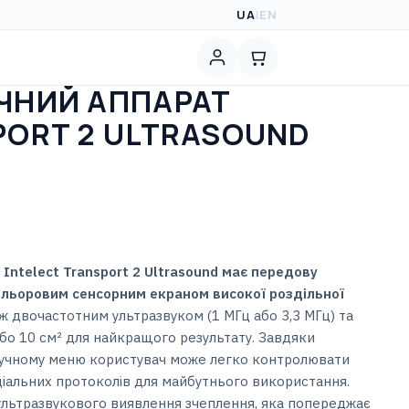
UA
|
EN
ЧНИЙ АППАРАТ
PORT 2 ULTRASOUND
Intelect Transport 2 Ultrasound має
передову
кольоровим сенсорним екраном високої роздільної
 двочастотним ультразвуком (1 МГц або 3,3 МГц) та
 або 10 см² для найкращого результату. Завдяки
ручному меню користувач може легко контролювати
ціальних протоколів для майбутнього використання.
ультразвукового виявлення зчеплення, яка попереджає