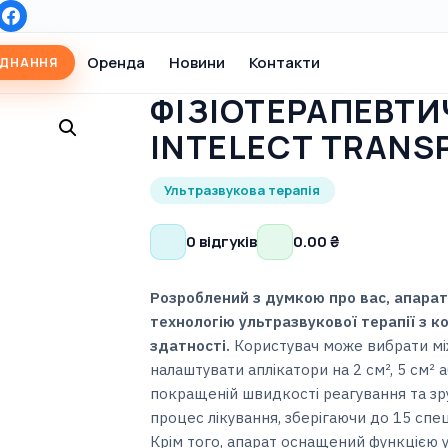
Оренда
Новини
Контакти
АДНАННЯ
ФІЗІОТЕРАПЕВТИ
INTELECT TRANS
Ультразвукова терапія
0 відгуків
0.00
₴
Розроблений з думкою про вас, апарат 
технологію ультразвукової терапії з 
здатності.
Користувач може вибрати між
налаштувати аплікатори на 2 см², 5 см²
покращеній швидкості реагування та з
процес лікування, зберігаючи до 15 спе
Крім того, апарат оснащений функцією 