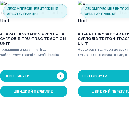
ДЕКОМПРЕСІЙНЕ ВИТЯЖІННЯ
ДЕКОМПРЕСІЙНЕ ВИТЯЖ
ХРЕБТА/ТРАКЦІЯ
ХРЕБТА/ТРАКЦІЯ
АПАРАТ ЛІКУВАННЯ ХРЕБТА ТА
АПАРАТ ЛІКУВАННЯ ХРЕ
СУГЛОБІВ TRU-TRAC TRACTION
СУГЛОБІВ TRITON TRAC
UNIT
UNIT
Тракційний апарат Tru-Trac
Незалежні таймери дозвол
забезпечує тракцію і мобілізацію
легко налаштовувати тягу в
скелетних структур і скелетних
прогресивній, регресивній і 
м'язів. Тракційний пристрій Tru-Trac
фазах Двигун із змінною шв
можна…
ПЕРЕГЛЯНУТИ
ПЕРЕГЛЯНУТИ
ШВИДКИЙ ПЕРЕГЛЯД
ШВИДКИЙ ПЕРЕГЛЯ