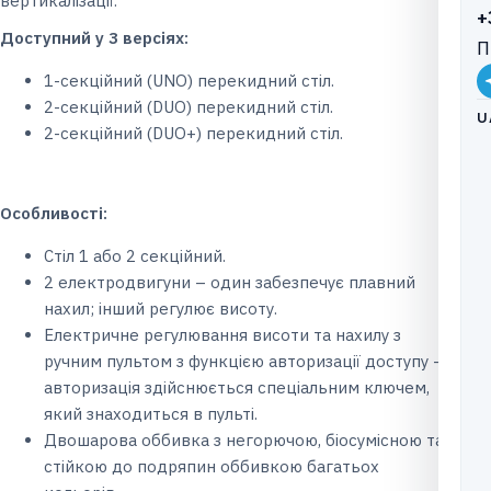
вертикалізації.
+
Доступний у 3 версіях:
П
1-секційний (UNO) перекидний стіл.
2-секційний (DUO) перекидний стіл.
U
2-секційний (DUO+) перекидний стіл.
Особливості:
Стіл 1 або 2 секційний.
2 електродвигуни – один забезпечує плавний
нахил; інший регулює висоту.
Електричне регулювання висоти та нахилу з
ручним пультом з функцією авторизації доступу –
авторизація здійснюється спеціальним ключем,
який знаходиться в пульті.
Двошарова оббивка з негорючою, біосумісною та
стійкою до подряпин оббивкою багатьох