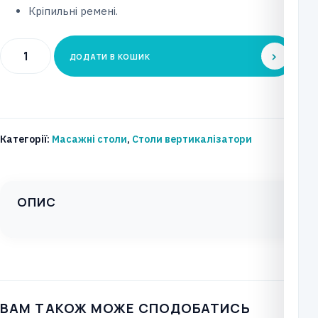
Кріпильні ремені.
Терапевтичний
ДОДАТИ В КОШИК
стіл
для
вертикалізації
VERTIMO
Категорії:
Масажні столи
,
Столи вертикалізатори
HI-
LO
(Кардіо
ОПИС
+)
кількість
ВАМ ТАКОЖ МОЖЕ СПОДОБАТИСЬ