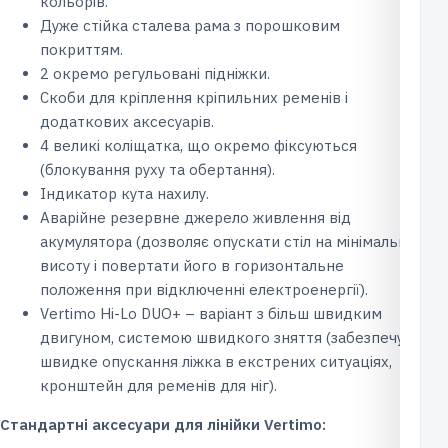
кольорів.
Дуже стійка сталева рама з порошковим
покриттям.
2 окремо регульовані підніжки.
Скоби для кріплення кріпильних ременів і
додаткових аксесуарів.
4 великі коліщатка, що окремо фіксуються
(блокування руху та обертання).
Індикатор кута нахилу.
Аварійне резервне джерело живлення від
акумулятора (дозволяє опускати стіл на мінімальну
висоту і повертати його в горизонтальне
положення при відключенні електроенергії).
Vertimo Hi-Lo DUO+ – варіант з більш швидким
двигуном, системою швидкого зняття (забезпечує
швидке опускання ліжка в екстрених ситуаціях,
кронштейн для ременів для ніг).
Стандартні аксесуари для лінійки Vertimo: