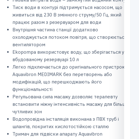
Тиск води в контурі підтримується насосом, що
живиться від 230 В змінного струму/50 Гц, який
працює разом з резервуаром для води
Внутрішня частина станції додатково
охолоджується потоком повітря, що створюється
вентилятором
Ekopompa використовує воду, що зберігається у
вбудованому резервуарі 10 л
Легко підключається до оригінального пристрою
Aquavibron MEDIMARK без перетворень або
модифікацій, що перешкоджають його
функціональності
Регульована сила масажу дозволяє терапевту
встановити ніжну інтенсивність масажу для більш
чутливих зон
Водопровідна інсталяція виконана з ПВХ труб і
шлангів, покритих кислотостійкою сталлю
Тримач для підвіски апарату Aquavibron