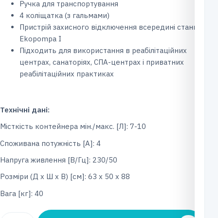
Ручка для транспортування
4 коліщатка (з гальмами)
Пристрій захисного відключення всередині станції
Ekopompa І
Підходить для використання в реабілітаційних
центрах, санаторіях, СПА-центрах і приватних
реабілітаційних практиках
Технічні дані:
Місткість контейнера мін./макс. [Л]: 7-10
Споживана потужність [A]: 4
Напруга живлення [В/Гц]: 230/50
Розміри (Д x Ш x В) [см]: 63 х 50 х 88
Вага [кг]: 40