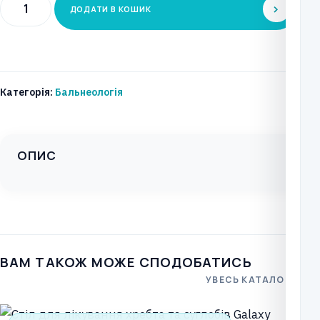
Терапевтична
ДОДАТИ В КОШИК
станція
замкнутої
циркуляції
води
Категорія:
Бальнеологія
EKOPOMPA
І
кількість
ОПИС
ВАМ ТАКОЖ МОЖЕ СПОДОБАТИСЬ
УВЕСЬ КАТАЛОГ