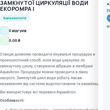
ЗАМКНУТОЇ ЦИРКУЛЯЦІЇ ВОДИ
+
EKOPOMPA І
П
Бальнеологія
U
0 відгуків
0.00
₴
Станція дозволяє проводити лікувальні процедури в
проекологічний спосіб, коли вода циркулює по
замкнутому циклу, створюючи вібрацію в мембрані
Aquavibron. Процедури можна проводити в ліжку
хворого. Замкнутий цикл води робить масаж
незалежним від системи водопостачання та каналізації.
Він використовує всі переваги Aquavibron.
Особливості:
Низька витрата води – замкнутий водяний контур