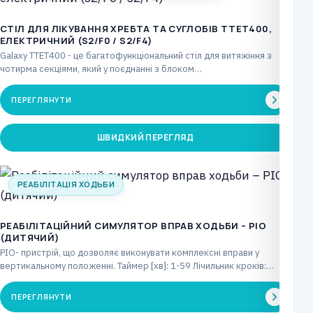
CТІЛ ДЛЯ ЛІКУВАННЯ ХРЕБТА ТА СУГЛОБІВ TTET400,
ЕЛЕКТРИЧНИЙ (S2/F0 / S2/F4)
Galaxy TTET400 - це багатофункціональний стіл для витяжіння з
чотирма секціями, який у поєднанні з блоком…
ПЕРЕГЛЯНУТИ
ШВИДКИЙ ПЕРЕГЛЯД
РЕАБІЛІТАЦІЯ ХОДЬБИ
РЕАБІЛІТАЦІЙНИЙ СИМУЛЯТОР ВПРАВ ХОДЬБИ – PIO
(ДИТЯЧИЙ)
PIO- пристрій, що дозволяє виконувати комплексні вправи у
вертикальному положенні. Таймер [хв]: 1-59 Лічильник кроків:
макс.…
ПЕРЕГЛЯНУТИ