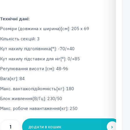
Технічні дані:
Розміри (довжина х ширина)[см]: 205 х 69
Кількість секцій: 3
Кут нахилу підголівника[°]: -70/+40
Кут нахилу підставки для ніг[°]: 0/+85
Регулювання висоти [см]: 48-96
Вага[кг]: 84
Макс. вантажопідйомність[кг]: 180
Блок живлення[В/Гц]: 230/50
Макс. робоче навантаження[кг]: 250
Стіл
ДОДАТИ В КОШИК