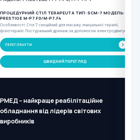
ПРОЦЕДУРНИЙ СТІЛ TERAPEUTA ТИП: SCM-7 МОДЕЛЬ:
PRESTIGE М-P7.F0/М-P7.F4
Особливості: Стіл 7 секційний для масажу, мануальної терапії,
фізіотерапії. Постуральний дренаж за допомогою електродвигуна,
що керується…
ПЕРЕГЛЯНУТИ
ШВИДКИЙ ПЕРЕГЛЯД
РМЕД – найкраще реабілітаційне
обладнання від лідерів світових
виробників