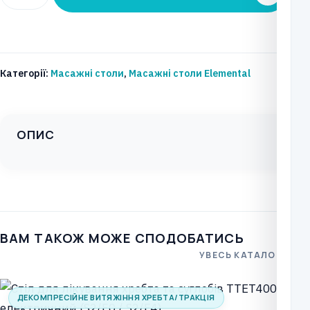
масажний
ELEMENTAL
Тип:
FIRE
Категорії:
Масажні столи
,
Масажні столи Elemental
Модель:
S3.F0
кількість
ОПИС
ВАМ ТАКОЖ МОЖЕ СПОДОБАТИСЬ
УВЕСЬ КАТАЛОГ
ДЕКОМПРЕСІЙНЕ ВИТЯЖІННЯ ХРЕБТА/ТРАКЦІЯ