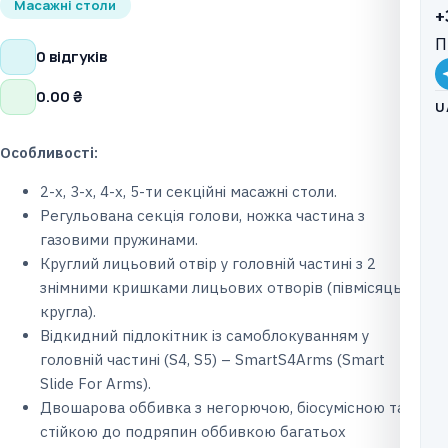
Масажні столи
+
П
0 відгуків
0.00
₴
U
Особливості:
2-х, 3-х, 4-х, 5-ти секційні масажні столи.
Регульована секція голови, ножка частина з
газовими пружинами.
Круглий лицьовий отвір у головній частині з 2
знімними кришками лицьових отворів (півмісяць,
кругла).
Відкидний підлокітник із самоблокуванням у
головній частині (S4, S5) – SmartS4Arms (Smart
Slide For Arms).
Двошарова оббивка з негорючою, біосумісною та
стійкою до подряпин оббивкою багатьох