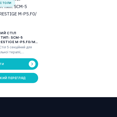
 СТОЛИ
ИЙ СТІЛ
 ТИП: SCM-5
ESTIGE М-P5.F0/М-
Стіл 5 секційний для
ьної терапії,
 Постуральний дренаж
 електродвигуна, що
ТИ
КИЙ ПЕРЕГЛЯД