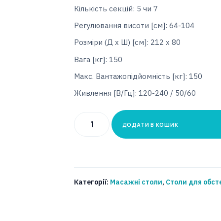
Кількість секцій: 5 чи 7
Регулювання висоти [см]: 64-104
Розміри (Д x Ш) [см]: 212 x 80
Вага [кг]: 150
Макс. Вантажопідйомність [кг]: 150
Живлення [В/Гц]: 120-240 / 50/60
Стіл
ДОДАТИ В КОШИК
для
обстеження
та
лікування
Категорії:
Масажні столи
,
Столи для обст
Fiji
P5/
Р7