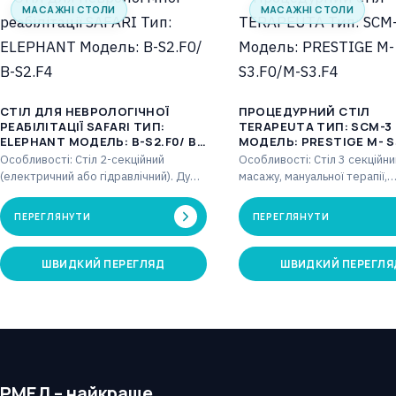
МАСАЖНІ СТОЛИ
МАСАЖНІ СТОЛИ
СТІЛ ДЛЯ НЕВРОЛОГІЧНОЇ
ПРОЦЕДУРНИЙ СТІЛ
РЕАБІЛІТАЦІЇ SAFARI ТИП:
TERAPEUTA ТИП: SCM-3
ELEPHANT МОДЕЛЬ: B-S2.F0/ B-
МОДЕЛЬ: PRESTIGE М- S
S2.F4
S3.F4
Особливості: Стіл 2-секційний
Особливості: Стіл 3 секційни
(електричний або гідравлічний). Дуже
масажу, мануальної терапії,
широка поверхня. Регульована
фізіотерапії. Регульована го
головна частина від 0° до +85°…
частина від -70° до +40°…
ПЕРЕГЛЯНУТИ
ПЕРЕГЛЯНУТИ
ШВИДКИЙ ПЕРЕГЛЯД
ШВИДКИЙ ПЕРЕГЛЯ
РМЕД – найкраще