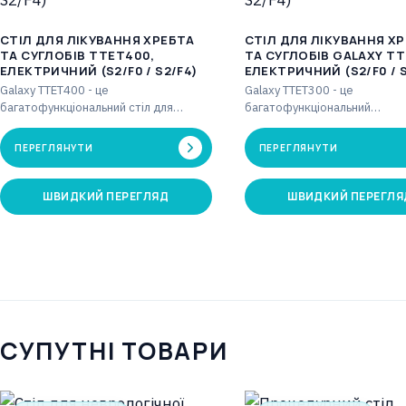
CТІЛ ДЛЯ ЛІКУВАННЯ ХРЕБТА
CТІЛ ДЛЯ ЛІКУВАННЯ Х
ТА СУГЛОБІВ TTET400,
ТА СУГЛОБІВ GALAXY TT
ЕЛЕКТРИЧНИЙ (S2/F0 / S2/F4)
ЕЛЕКТРИЧНИЙ (S2/F0 / S
Galaxy TTET400 - це
Galaxy TTET300 - це
багатофункціональний стіл для
багатофункціональний
витяжіння з чотирма секціями, який у
трьохсекційний стіл для витя
поєднанні з блоком…
який у поєднанні з блоком в
ПЕРЕГЛЯНУТИ
ПЕРЕГЛЯНУТИ
дозволяє…
ШВИДКИЙ ПЕРЕГЛЯД
ШВИДКИЙ ПЕРЕГЛЯ
СУПУТНІ ТОВАРИ