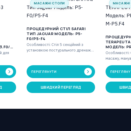
МАСАЖНІ СТОЛИ
МАСАЖНІ
ПРОЦЕДУРНИЙ СТІЛ SAFARI
ТИП JAGUAR МОДЕЛЬ: P5-
ПРОЦЕДУРН
F0/P5-F4
TERAPEUTA
Особливості: Стіл 5 секційний з
3.F0/M-
МОДЕЛЬ: PR
установкою постурального дренажу
P5.F4
й для
Особливості: 
для масажу, мануальної терапії,
масажу, мануал
фізіотерапії. Постуральний дренаж
ловна
фізіотерапії.
за…
за допомогою
ПЕРЕГЛЯНУТИ
ПЕРЕГЛЯНУ
керується…
Д
ШВИДКИЙ ПЕРЕГЛЯД
ШВИД