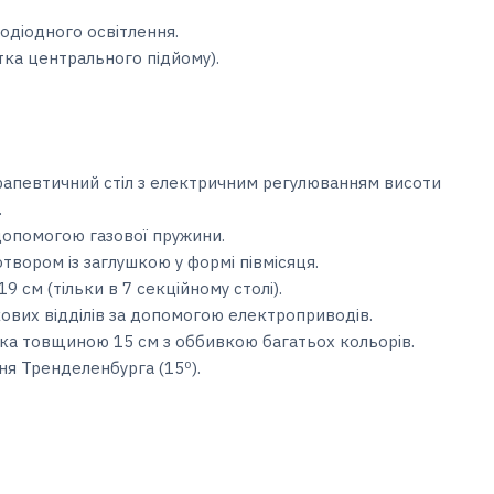
лодіодного освітлення.
ка центрального підйому).
рапевтичний стіл з електричним регулюванням висоти
.
допомогою газової пружини.
отвором із заглушкою у формі півмісяця.
9 см (тільки в 7 секційному столі).
кових відділів за допомогою електроприводів.
дка товщиною 15 см з оббивкою багатьох кольорів.
я Тренделенбурга (15º).