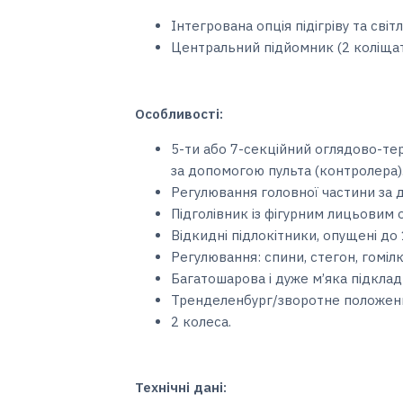
Інтегрована опція підігріву та світ
Центральний підйомник (2 коліщат
Особливості:
5-ти або 7-секційний оглядово-те
за допомогою пульта (контролера)
Регулювання головної частини за 
Підголівник із фігурним лицьовим 
Відкидні підлокітники, опущені до 1
Регулювання: спини, стегон, гоміл
Багатошарова і дуже м’яка підкла
Тренделенбург/зворотне положенн
2 колеса.
Технічні дані: