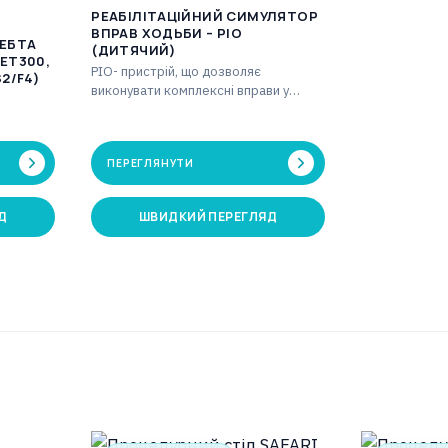
РЕАБІЛІТАЦІЙНИЙ СИМУЛЯТОР
ВПРАВ ХОДЬБИ – PIO
РЕБТА
(ДИТЯЧИЙ)
ET300,
PIO- пристрій, що дозволяє
2/F4)
виконувати комплексні вправи у
вертикальному положенні. Таймер
[хв]: 1-59 Лічильник кроків: макс.…
жіння,
итяжіння
ПЕРЕГЛЯНУТИ
Д
ШВИДКИЙ ПЕРЕГЛЯД