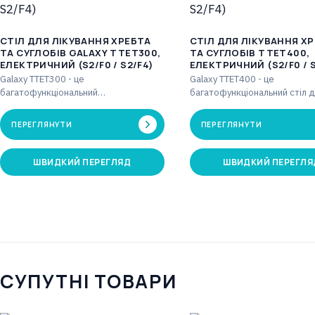
CТІЛ ДЛЯ ЛІКУВАННЯ ХРЕБТА
CТІЛ ДЛЯ ЛІКУВАННЯ Х
ТА СУГЛОБІВ GALAXY TTET300,
ТА СУГЛОБІВ TTET400,
ЕЛЕКТРИЧНИЙ (S2/F0 / S2/F4)
ЕЛЕКТРИЧНИЙ (S2/F0 / S
Galaxy TTET300 - це
Galaxy TTET400 - це
багатофункціональний
багатофункціональний стіл д
трьохсекційний стіл для витяжіння,
витяжіння з чотирма секціями
який у поєднанні з блоком витяжіння
поєднанні з блоком…
ПЕРЕГЛЯНУТИ
ПЕРЕГЛЯНУТИ
дозволяє…
ШВИДКИЙ ПЕРЕГЛЯД
ШВИДКИЙ ПЕРЕГЛЯ
СУПУТНІ ТОВАРИ