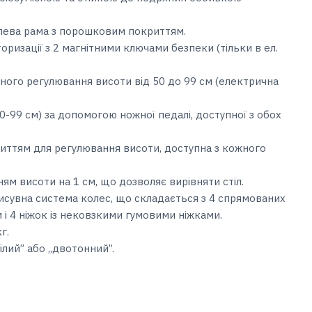
алева рама з порошковим покриттям.
ризації з 2 магнітними ключами безпеки (тільки в ел.
чного регулювання висоти від 50 до 99 см (електрична
0-99 см) за допомогою ножної педалі, доступної з обох
иттям для регулювання висоти, доступна з кожного
ням висоти на 1 см, що дозволяє вирівняти стіл.
исувна система колес, що складається з 4 спрямованих
і 4 ніжок із нековзкими гумовими ніжками.
г.
лий” або ,,двотонний”.