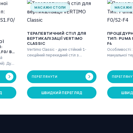
МАСАЖНІ СТОЛИ
МАСАЖНІ
ТЕРАПЕВТИЧНИЙ СТІЛ ДЛЯ
ПРОЦЕДУРН
ВЕРТИКАЛІЗАЦІЇ VERTIMO
ТИП: PUMA МОДЕЛЬ: S2-F0/S2-
ОЇ
CLASSIC
F4
П:
Vertimo Classic - дуже стійкий 1-
Особливості: 
F0/ B-
секційний перекидний стіл з
мануальної тер
ий
електричним регулюванням
Ширина стільн
ий). Дуже
вертикалізації. Особливості: Стіл 1…
головна части
ва
місною
ПЕРЕГЛЯНУТИ
ПЕРЕГЛЯНУ
Д
ШВИДКИЙ ПЕРЕГЛЯД
ШВИД