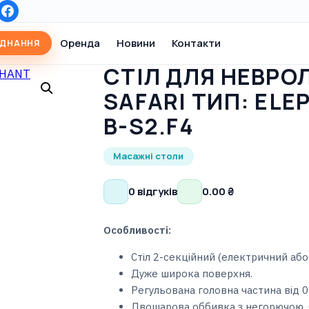
Оренда
Новини
Контакти
АДНАННЯ
СТІЛ ДЛЯ НЕВРОЛ
SAFARI ТИП: ELE
B-S2.F4
Масажні столи
0 відгуків
0.00
₴
Особливості:
Стіл 2-секційний (електричний або 
Дуже широка поверхня.
Регульована головна частина від 0
Двошарова оббивка з негорючою, 