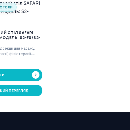
 СТОЛИ
ИЙ СТІЛ SAFARI
2 секції для масажу,
апії, фізіотерапії.
иці: 69 см. Регульована
на від…
ТИ
КИЙ ПЕРЕГЛЯД