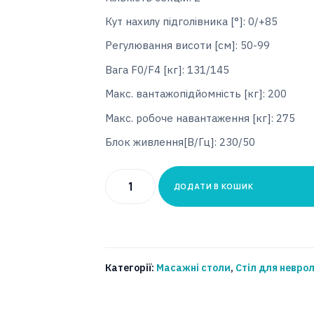
Кут нахилу підголівника [°]: 0/+85
Регулювання висоти [см]: 50-99
Вага F0/F4 [кг]: 131/145
Макс. вантажопідйомність [кг]: 200
Макс. робоче навантаження [кг]: 275
Блок живлення[В/Гц]: 230/50
Стіл
ДОДАТИ В КОШИК
для
неврологічної
реабілітації
SAFARI
Категорії:
Масажні столи
,
Стіл для неврол
Тип:
ELEPHANT