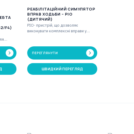
РЕАБІЛІТАЦІЙНИЙ СИМУЛЯТОР
ВПРАВ ХОДЬБИ – PIO
РЕБТА
(ДИТЯЧИЙ)
PIO- пристрій, що дозволяє
2/F4)
виконувати комплексні вправи у
вертикальному положенні. Таймер
ля
[хв]: 1-59 Лічильник кроків: макс.…
, який у
ПЕРЕГЛЯНУТИ
Д
ШВИДКИЙ ПЕРЕГЛЯД