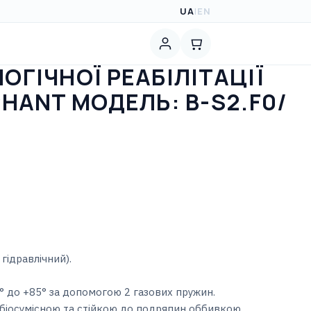
UA
|
EN
ОГІЧНОЇ РЕАБІЛІТАЦІЇ
PHANT МОДЕЛЬ: B-S2.F0/
гідравлічний).
° до +85° за допомогою 2 газових пружин.
біосумісною та стійкою до подряпин оббивкою