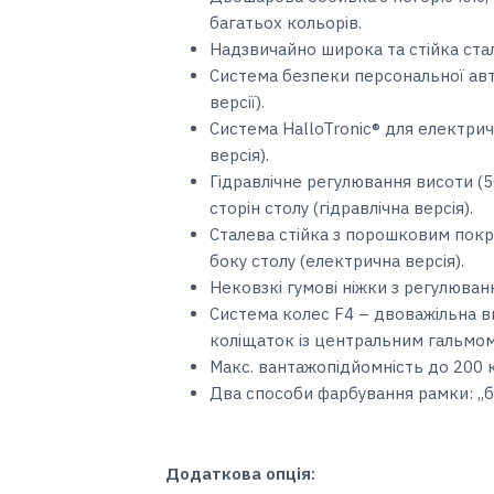
багатьох кольорів.
Надзвичайно широка та стійка ст
Система безпеки персональної авто
версії).
Система HalloTronic® для електри
версія).
Гідравлічне регулювання висоти (5
сторін столу (гідравлічна версія).
Сталева стійка з порошковим покр
боку столу (електрична версія).
Нековзкі гумові ніжки з регулюван
Система колес F4 – двоважільна в
коліщаток із центральним гальмом 
Макс. вантажопідйомність до 200 к
Два способи фарбування рамки: ,,бі
Додаткова опція: