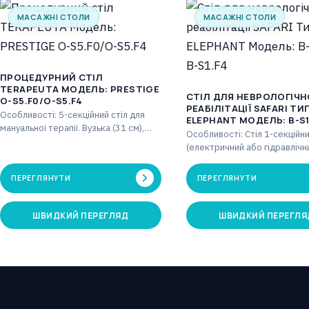
МАСАЖНІ СТОЛИ
МАСАЖНІ СТОЛИ
ПРОЦЕДУРНИЙ СТІЛ
TERAPEUTA МОДЕЛЬ: PRESTIGE
СТІЛ ДЛЯ НЕВРОЛОГІЧН
О-S5.F0/О-S5.F4
РЕАБІЛІТАЦІЇ SAFARI ТИ
Особливості: 5-секційний стіл для
ELEPHANT МОДЕЛЬ: B-S1.
мануальної терапії. Вузька (31 см),
S1.F4
Особливості: Стіл 1-секційн
регульована головна частина від -70°
(електричний або гідравлічн
до +40°…
широка поверхня. Двошаро
оббивка з негорючою, біосу
ПЕРЕГЛЯНУТИ
ПЕРЕГЛЯНУТИ
та стійкою…
ШВИДКИЙ ПЕРЕГЛЯД
ШВИДКИЙ ПЕРЕГЛЯ