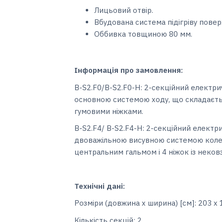
Лицьовий отвір.
Вбудована система підігріву поверхн
Оббивка товщиною 80 мм.
Інформація про замовлення:
B-S2.F0/B-S2.F0-H: 2-секційний електрич
основною системою ходу, що складається
гумовими ніжками.
B-S2.F4/ B-S2.F4-H: 2-секційний електри
двоважільною висувною системою колес
центральним гальмом і 4 ніжок із неко
Технічні дані:
Розміри (довжина x ширина) [см]: 203 х 
Кількість секцій: 2