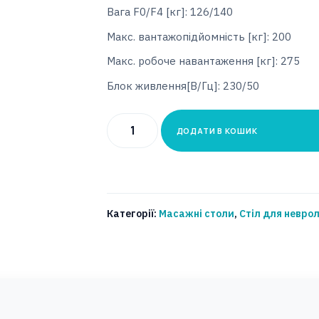
Вага F0/F4 [кг]: 126/140
Макс. вантажопідйомність [кг]: 200
Макс. робоче навантаження [кг]: 275
Блок живлення[В/Гц]: 230/50
Стіл
ДОДАТИ В КОШИК
для
неврологічної
реабілітації
SAFARI
Категорії:
Масажні столи
,
Стіл для неврол
Тип:
ELEPHANT
Модель:
B-
S1.F0/