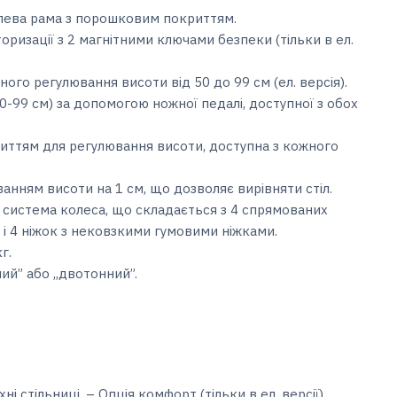
алева рама з порошковим покриттям.
ризації з 2 магнітними ключами безпеки (тільки в ел.
ого регулювання висоти від 50 до 99 см (ел. версія).
0-99 см) за допомогою ножної педалі, доступної з обох
иттям для регулювання висоти, доступна з кожного
ванням висоти на 1 см, що дозволяє вирівняти стіл.
 система колеса, що складається з 4 спрямованих
і 4 ніжок з нековзкими гумовими ніжками.
г.
ий” або ,,двотонний”.
і стільниці. – Опція комфорт (тільки в ел. версії).