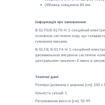
Оббивка товщиною 80 мм.
Інформація про замовлення:
B-S1.F0/B-S1.F0-H: 1-секційний електрич
основною системою ходу, що складається
гумовими ніжками.
B-S1.F4/ B-S1.F4-H: 1-секційний електри
двоважільною висувною системою колес
центральним гальмом і 4 ніжок із неко
Технічні дані:
Розміри (довжина x ширина) [см]: 200 х 
Кількість секцій: 1
Регулювання висоти [см]: 50-99