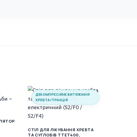
B-
S1.F4
кількість
ДЕКОМПРЕСІЙНЕ ВИТЯЖІННЯ
ХРЕБТА/ТРАКЦІЯ
УЛЯТОР
CТІЛ ДЛЯ ЛІКУВАННЯ ХРЕБТА
ТА СУГЛОБІВ TTET400,