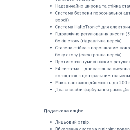
Надзвичайно широка та стійка ст
Система безпеки персональної авто
версії).
Система HalloTronic® для електричн
Гідравлічне регулювання висоти (5
боків столу (гідравлічна версія).
Сталева стійка з порошковим покр
боку столу (електронна версія).
Протиковзкі гумові ніжки з регулю
F4 система – двоважільна висувна
коліщаток з центральним гальмом 
Макс. вантажопідйомність до 200 к
Два способи фарбування рами: ,,біл
Додаткова опція:
Лицьовий отвір.
Вбудована система підігріву поверхн