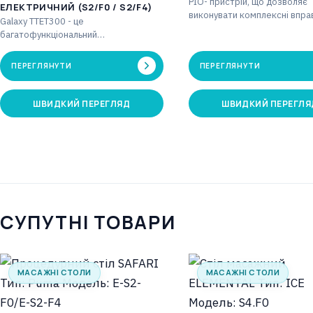
PIO- пристрій, що дозволяє
ЕЛЕКТРИЧНИЙ (S2/F0 / S2/F4)
виконувати комплексні вправ
Galaxy TTET300 - це
вертикальному положенні. 
багатофункціональний
[хв]: 1-59 Лічильник кроків: 
трьохсекційний стіл для витяжіння,
який у поєднанні з блоком витяжіння
ПЕРЕГЛЯНУТИ
ПЕРЕГЛЯНУТИ
дозволяє…
ШВИДКИЙ ПЕРЕГЛЯД
ШВИДКИЙ ПЕРЕГЛЯ
СУПУТНІ ТОВАРИ
МАСАЖНІ СТОЛИ
МАСАЖНІ СТОЛИ