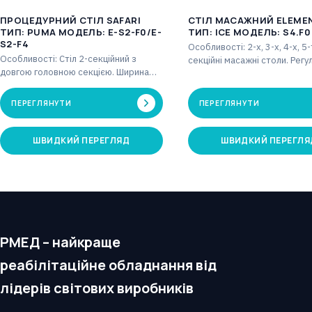
ПРОЦЕДУРНИЙ СТІЛ SAFARI
СТІЛ МАСАЖНИЙ ELEME
ТИП: PUMA МОДЕЛЬ: E-S2-F0/E-
ТИП: ICE МОДЕЛЬ: S4.F0
S2-F4
Особливості: 2-х, 3-х, 4-х, 5-
Особливості: Стіл 2-секційний з
секційні масажні столи. Регу
довгою головною секцією. Ширина
секція голови, ножка частина
стільниці: 69 см. Регульована довга
газовими пружинами.…
головна частина від…
ПЕРЕГЛЯНУТИ
ПЕРЕГЛЯНУТИ
ШВИДКИЙ ПЕРЕГЛЯД
ШВИДКИЙ ПЕРЕГЛЯ
РМЕД – найкраще
реабілітаційне обладнання від
лідерів світових виробників