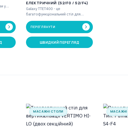
ЕЛЕКТРИЧНИЙ (S2/F0 / S2/F4)
и у
Galaxy TTET400 - це
Таймер
багатофункціональний стіл для
макс.…
витяжіння з чотирма секціями, який у
поєднанні з блоком…
ПЕРЕГЛЯНУТИ
Д
ШВИДКИЙ ПЕРЕГЛЯД
МАСАЖНІ СТОЛИ
МАСАЖНІ