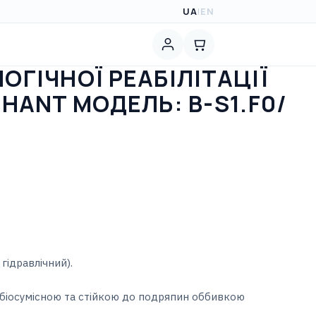
UA
|
EN
ОГІЧНОЇ РЕАБІЛІТАЦІЇ
PHANT МОДЕЛЬ: B-S1.F0/
гідравлічний).
біосумісною та стійкою до подряпин оббивкою