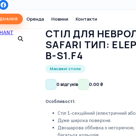
Оренда
Новини
Контакти
АДНАННЯ
СТІЛ ДЛЯ НЕВРОЛ
SAFARI ТИП: ELE
B-S1.F4
Масажні столи
0 відгуків
0.00
₴
Особливості:
Стіл 1-секційний (електричний або 
Дуже широка поверхня.
Двошарова оббивка з негорючою, 
багатьох кольорів.