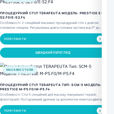
ПРОЦЕДУРНИЙ СТІЛ TERAPEUTA МОДЕЛЬ: PRESTIGE E-
S2.F0/E-S2.F4
Особливості: 2-секційний масажно-процедурний стіл з довгою
головною секцією. Регульована довга головна частина від 0° до
+85°…
ПЕРЕГЛЯНУТИ
ШВИДКИЙ ПЕРЕГЛЯД
МАСАЖНІ СТОЛИ
ПРОЦЕДУРНИЙ СТІЛ TERAPEUTA ТИП: SCM-5 МОДЕЛЬ:
PRESTIGE М-P5.F0/М-P5.F4
Особливості: Стіл 5 секційний для масажу, мануальної терапії,
фізіотерапії. Постуральний дренаж за допомогою електродвигуна,
що керується…
ПЕРЕГЛЯНУТИ