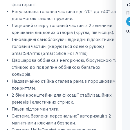
+
фізіотерапії.
Регульована головна частина від -70° до +40° за
П
допомогою газової пружини.
Лицьовий отвір у головній частині з 2 знімними
U
кришками лицьових отворів (кругла, півмісяць).
Інноваційні самоблокуючі відкидні підлокітники в
головній частині (керуються однією рукою)
SmartS4Arms (Smart Slide For Arms).
Двошарова оббивка з негорючою, біосумісною та
стійкою до подряпин оббивкою багатьох
кольорів.
Надзвичайно стійка сталева рама з порошковим
покриттям.
2 бічні кронштейни для фіксації стабілізаційних
ременів і еластичних стрічок.
Гільзи підтримки тяги.
Система безпеки персональної авторизації з 2
магнітними ключами безпеки.
Система HalloTronic® для електричного