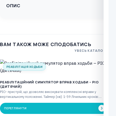
PRESTIGE
ОПИС
М-
S4.F0/M-
S4.F4
кількість
ВАМ ТАКОЖ МОЖЕ СПОДОБАТИСЬ
УВЕСЬ КАТАЛОГ
РЕАБІЛІТАЦІЯ ХОДЬБИ
РЕАБІЛІТАЦІЙНИЙ СИМУЛЯТОР ВПРАВ ХОДЬБИ – PIO
(ДИТЯЧИЙ)
PIO- пристрій, що дозволяє виконувати комплексні вправи у
вертикальному положенні. Таймер [хв]: 1-59 Лічильник кроків:
макс.…
ПЕРЕГЛЯНУТИ