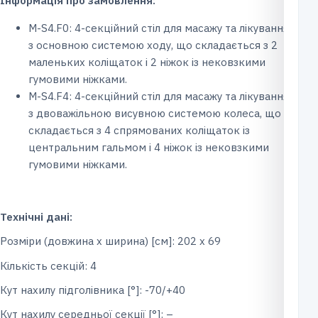
Інформація про замовлення:
M-S4.F0: 4-секційний стіл для масажу та лікування
з основною системою ходу, що складається з 2
маленьких коліщаток і 2 ніжок із нековзкими
гумовими ніжками.
M-S4.F4: 4-секційний стіл для масажу та лікування
з двоважільною висувною системою колеса, що
складається з 4 спрямованих коліщаток із
центральним гальмом і 4 ніжок із нековзкими
гумовими ніжками.
Технічні дані:
Розміри (довжина x ширина) [см]: 202 х 69
Кількість секцій: 4
Кут нахилу підголівника [°]: -70/+40
Кут нахилу середньої секції [°]: –