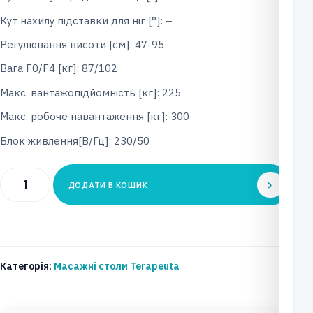
Кут нахилу підставки для ніг [°]: –
Регулювання висоти [см]: 47-95
Вага F0/F4 [кг]: 87/102
Макс. вантажопідйомність [кг]: 225
Макс. робоче навантаження [кг]: 300
Блок живлення[В/Гц]: 230/50
Процедурний
ДОДАТИ В КОШИК
стіл
TERAPEUTA
Тип:
SCM-
Категорія:
Масажні столи Terapeuta
4
Модель: