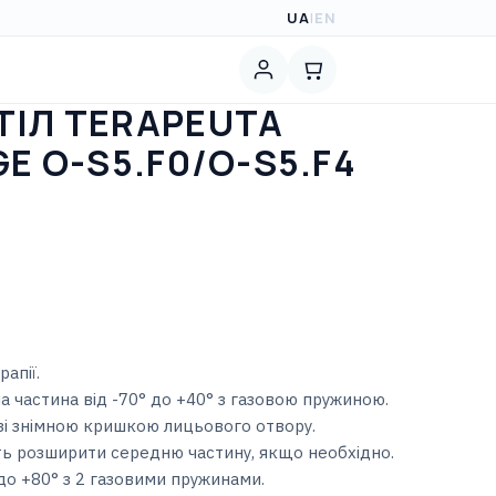
UA
|
EN
ТІЛ TERAPEUTA
E О-S5.F0/О-S5.F4
апії.
на частина від -70° до +40° з газовою пружиною.
 зі знімною кришкою лицьового отвору.
ють розширити середню частину, якщо необхідно.
 до +80° з 2 газовими пружинами.