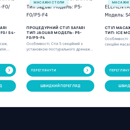
МАСАЖНІ СТОЛИ
МАСАЖНІ
ARI
ПРОЦЕДУРНИЙ СТІЛ SAFARI
СТІЛ МАСА
ТИП JAGUAR МОДЕЛЬ: P5-
ТИП: ICE М
F0/P5-F4
Особливості: 2
саж,
Особливості: Стіл 5 секційний з
секційні маса
пія.
установкою постурального дренажу
секція голови
ульована
для масажу, мануальної терапії,
газовими пру
…
фізіотерапії. Постуральний дренаж
за…
ПЕРЕГЛЯНУТИ
ПЕРЕГЛЯНУ
Д
ШВИДКИЙ ПЕРЕГЛЯД
ШВИД