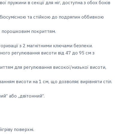
ї пружини в секції для ніг, доступна з обох боків
біосумісною та стійкою до подряпин оббивкою
 з порошковим покриттям.
оризації з 2 магнітними ключами безпеки.
ного регулювання висоти від 47 до 95 см з
иттям для регулювання високої/низької висоти,
ванням висоти на 1 см, що дозволяє вирівняти стіл.
ий” або ,,двітонний”.
гріву поверхні.