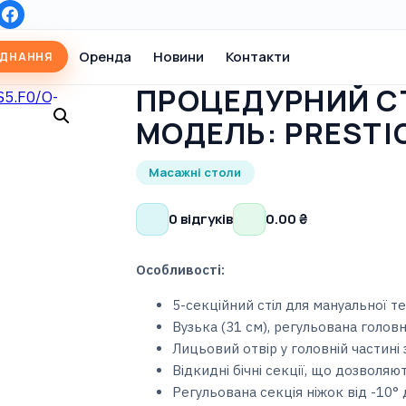
Оренда
Новини
Контакти
АДНАННЯ
ПРОЦЕДУРНИЙ С
МОДЕЛЬ: PRESTIG
Масажні столи
0 відгуків
0.00
₴
Особливості:
5-секційний стіл для мануальної тер
Вузька (31 см), регульована голов
Лицьовий отвір у головній частині
Відкидні бічні секції, що дозволя
Регульована секція ніжок від -10°