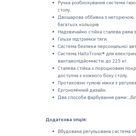
Ручка розблокування системи газово
столу.
Двошарова оббивка з негорючою, 
багатьох кольорів.
Надзвичайно стійка сталева рама
Гільзи підтримки тяги.
Система безпеки персональної авт
Система HalloTronic® для електрич
вантажопідйомністю до 225 кг.
Сталева стійка з порошковим покр
доступна з кожного боку столу.
Протиковзкі гумові ніжки з регулю
Ергономічний дизайн.
Два способи фарбування рами: ,,біл
Додаткова опція:
Вбудована регульована система обі