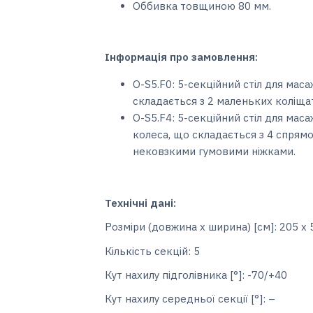
Оббивка товщиною 80 мм.
Інформація про замовлення:
O-S5.F0: 5-секційний стіл для мас
складається з 2 маленьких коліщат
O-S5.F4: 5-секційний стіл для ма
колеса, що складається з 4 спрямо
нековзкими гумовими ніжками.
Технічні дані:
Розміри (довжина x ширина) [см]: 205 х 
Кількість секцій: 5
Кут нахилу підголівника [°]: -70/+40
Кут нахилу середньої секції [°]: –