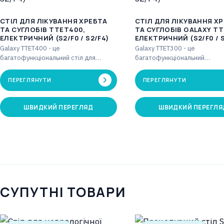
CТІЛ ДЛЯ ЛІКУВАННЯ ХРЕБТА
CТІЛ ДЛЯ ЛІКУВАННЯ Х
ТА СУГЛОБІВ TTET400,
ТА СУГЛОБІВ GALAXY TT
ЕЛЕКТРИЧНИЙ (S2/F0 / S2/F4)
ЕЛЕКТРИЧНИЙ (S2/F0 / S
Galaxy TTET400 - це
Galaxy TTET300 - це
багатофункціональний стіл для
багатофункціональний
витяжіння з чотирма секціями, який у
трьохсекційний стіл для витя
поєднанні з блоком…
який у поєднанні з блоком в
ПЕРЕГЛЯНУТИ
ПЕРЕГЛЯНУТИ
дозволяє…
ШВИДКИЙ ПЕРЕГЛЯД
ШВИДКИЙ ПЕРЕГЛЯ
СУПУТНІ ТОВАРИ