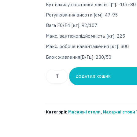
Кут нахилу підставки для ніг [°]: -10/+80
Регулювання висоти [см]: 47-95
Вага F0/F4 [кг]: 92/107
Макс. вантажопідйомність [кг]: 225
Макс. робоче навантаження [кг]: 300
Блок живлення[В/Гц]: 230/50
Процедурний
ДОДАТИ В КОШИК
стіл
TERAPEUTA
Модель:
PRESTIGE
Категорії:
Масажні столи
,
Масажні столи 
О-
S5.F0/
О-