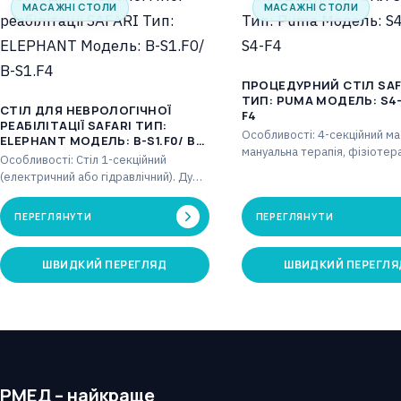
МАСАЖНІ СТОЛИ
МАСАЖНІ СТОЛИ
ПРОЦЕДУРНИЙ СТІЛ SAF
ТИП: PUMA МОДЕЛЬ: S4-F0/ S4-
СТІЛ ДЛЯ НЕВРОЛОГІЧНОЇ
F4
РЕАБІЛІТАЦІЇ SAFARI ТИП:
Особливості: 4-секційний ма
ELEPHANT МОДЕЛЬ: B-S1.F0/ B-
мануальна терапія, фізіотера
S1.F4
Особливості: Стіл 1-секційний
Ширина стільниці: 69 см. Рег
(електричний або гідравлічний). Дуже
головна частина від -70° до
широка поверхня. Двошарова
оббивка з негорючою, біосумісною
ПЕРЕГЛЯНУТИ
ПЕРЕГЛЯНУТИ
та стійкою…
ШВИДКИЙ ПЕРЕГЛЯД
ШВИДКИЙ ПЕРЕГЛЯ
РМЕД – найкраще