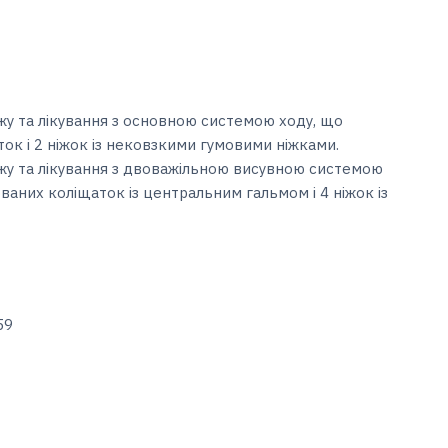
ажу та лікування з основною системою ходу, що
ок і 2 ніжок із нековзкими гумовими ніжками.
сажу та лікування з двоважільною висувною системою
ваних коліщаток із центральним гальмом і 4 ніжок із
59