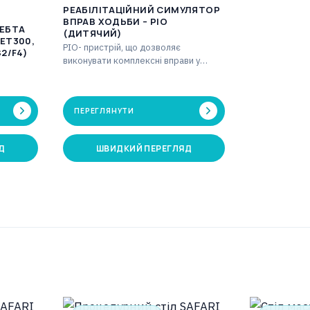
РЕАБІЛІТАЦІЙНИЙ СИМУЛЯТОР
ВПРАВ ХОДЬБИ – PIO
РЕБТА
(ДИТЯЧИЙ)
ET300,
PIO- пристрій, що дозволяє
2/F4)
виконувати комплексні вправи у
вертикальному положенні. Таймер
[хв]: 1-59 Лічильник кроків: макс.…
жіння,
итяжіння
ПЕРЕГЛЯНУТИ
Д
ШВИДКИЙ ПЕРЕГЛЯД