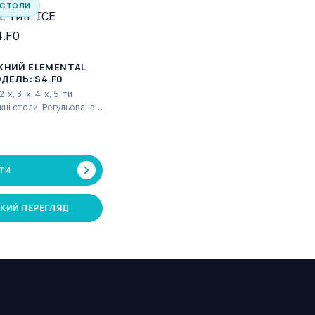
 СТОЛИ
ЖНИЙ ELEMENTAL
ОДЕЛЬ: S4.F0
-х, 3-х, 4-х, 5-ти
жні столи. Регульована
, ножка частина з
жинами.…
ТИ
КИЙ ПЕРЕГЛЯД