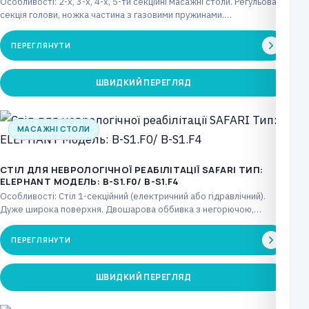
Особливості: 2-х, 3-х, 4-х, 5-ти секційні масажні столи. Регульована
секція голови, ножка частина з газовими пружинами.…
ПЕРЕГЛЯНУТИ
ШВИДКИЙ ПЕРЕГЛЯД
МАСАЖНІ СТОЛИ
СТІЛ ДЛЯ НЕВРОЛОГІЧНОЇ РЕАБІЛІТАЦІЇ SAFARI ТИП:
ELEPHANT МОДЕЛЬ: B-S1.F0/ B-S1.F4
Особливості: Стіл 1-секційний (електричний або гідравлічний).
Дуже широка поверхня. Двошарова оббивка з негорючою,
біосумісною та стійкою…
ПЕРЕГЛЯНУТИ
ШВИДКИЙ ПЕРЕГЛЯД