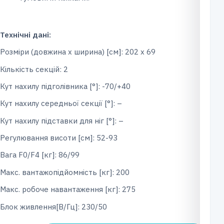
Технічні дані:
Розміри (довжина x ширина) [см]: 202 х 69
Кількість секцій: 2
Кут нахилу підголівника [°]: -70/+40
Кут нахилу середньої секції [°]: –
Кут нахилу підставки для ніг [°]: –
Регулювання висоти [см]: 52-93
Вага F0/F4 [кг]: 86/99
Макс. вантажопідйомність [кг]: 200
Макс. робоче навантаження [кг]: 275
Блок живлення[В/Гц]: 230/50