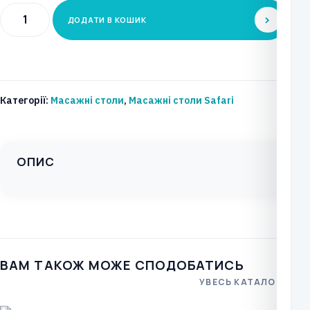
Процедурний
ДОДАТИ В КОШИК
стіл
SAFARI
Тип:
Puma
Категорії:
Масажні столи
,
Масажні столи Safari
Модель:
S2-
F0/S2-
ОПИС
F4
кількість
ВАМ ТАКОЖ МОЖЕ СПОДОБАТИСЬ
УВЕСЬ КАТАЛОГ