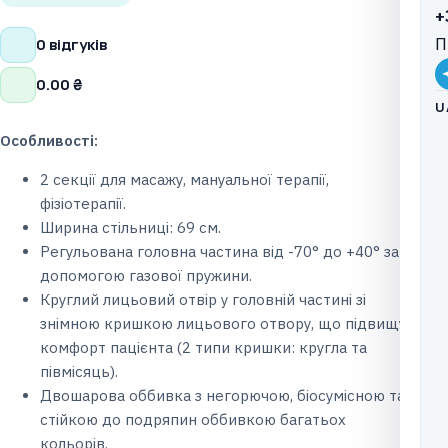
+
П
0 відгуків
0.00
₴
U
Особливості:
2 секції для масажу, мануальної терапії,
фізіотерапії.
Ширина стільниці: 69 см.
Регульована головна частина від -70° до +40° за
допомогою газової пружини.
Круглий лицьовий отвір у головній частині зі
знімною кришкою лицьового отвору, що підвищує
комфорт пацієнта (2 типи кришки: кругла та
півмісяць).
Двошарова оббивка з негорючою, біосумісною та
стійкою до подряпин оббивкою багатьох
кольорів.