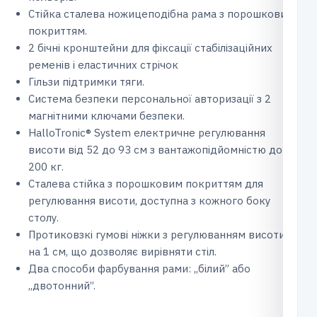
Стійка сталева ножицеподібна рама з порошковим
покриттям.
2 бічні кронштейни для фіксації стабілізаційних
ременів і еластичних стрічок
Гільзи підтримки тяги.
Система безпеки персональної авторизації з 2
магнітними ключами безпеки.
HalloTronic® System електричне регулювання
висоти від 52 до 93 см з вантажопідйомністю до
200 кг.
Сталева стійка з порошковим покриттям для
регулювання висоти, доступна з кожного боку
столу.
Протиковзкі гумові ніжки з регулюванням висоти
на 1 см, що дозволяє вирівняти стіл.
Два способи фарбування рами: ,,білий” або
,,двотонний”.