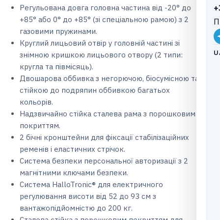
+
Регульована довга головна частина від -20° до
+85° або 0° до +85° (зі спеціальною рамою) з 2
П
газовими пружинами.
Круглий лицьовий отвір у головній частині зі
U
знімною кришкою лицьового отвору (2 типи:
кругла та півмісяць).
Двошарова оббивка з негорючою, біосумісною та
стійкою до подряпин оббивкою багатьох
кольорів.
Надзвичайно стійка сталева рама з порошковим
покриттям.
2 бічні кронштейни для фіксації стабілізаційних
ременів і еластичних стрічок.
Система безпеки персональної авторизації з 2
магнітними ключами безпеки.
Система HalloTronic® для електричного
регулювання висоти від 52 до 93 см з
вантажопідйомністю до 200 кг.
Сталева стійка з порошковим покриттям для