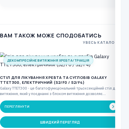
S2-
F4
кількість
ВАМ ТАКОЖ МОЖЕ СПОДОБАТИСЬ
УВЕСЬ КАТАЛОГ
ДЕКОМПРЕСІЙНЕ ВИТЯЖІННЯ ХРЕБТА/ТРАКЦІЯ
CТІЛ ДЛЯ ЛІКУВАННЯ ХРЕБТА ТА СУГЛОБІВ GALAXY
TTET300, ЕЛЕКТРИЧНИЙ (S2/F0 / S2/F4)
Galaxy TTET300 - це багатофункціональний трьохсекційний стіл для
витяжіння, який у поєднанні з блоком витяжіння дозволяє…
ПЕРЕГЛЯНУТИ
ШВИДКИЙ ПЕРЕГЛЯД