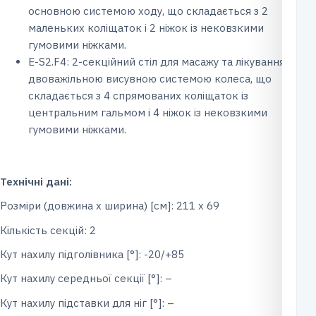
основною системою ходу, що складається з 2
маленьких коліщаток і 2 ніжок із нековзкими
гумовими ніжками.
Е-S2.F4: 2-секційний стіл для масажу та лікування з
двоважільною висувною системою колеса, що
складається з 4 спрямованих коліщаток із
центральним гальмом і 4 ніжок із нековзкими
гумовими ніжками.
Технічні дані:
Розміри (довжина x ширина) [см]: 211 х 69
Кількість секцій: 2
Кут нахилу підголівника [°]: -20/+85
Кут нахилу середньої секції [°]: –
Кут нахилу підставки для ніг [°]: –