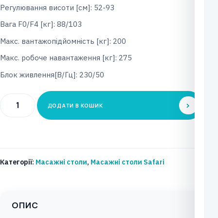
Регулювання висоти [см]: 52-93
Вага F0/F4 [кг]: 88/103
Макс. вантажопідйомність [кг]: 200
Макс. робоче навантаження [кг]: 275
Блок живлення[В/Гц]: 230/50
Процедурний
ДОДАТИ В КОШИК
стіл
SAFARI
Тип:
Puma
Категорії:
Масажні столи
,
Масажні столи Safari
Модель:
E-
S2-
ОПИС
F0/E-