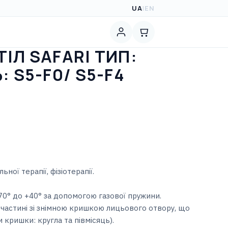
UA
|
EN
ІЛ SAFARI ТИП:
 S5-F0/ S5-F4
ної терапії, фізіотерапії.
70° до +40° за допомогою газової пружини.
 частині зі знімною кришкою лицьового отвору, що
 кришки: кругла та півмісяць).