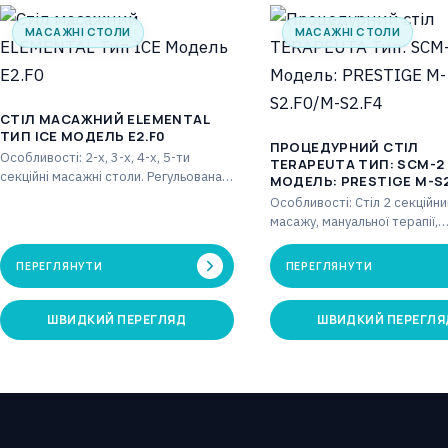
МАСАЖНІ СТОЛИ
МАСАЖНІ СТОЛИ
СТІЛ МАСАЖНИЙ ELEMENTAL
ТИП ICE МОДЕЛЬ E2.F0
ПРОЦЕДУРНИЙ СТІЛ
Особливості: 2-х, 3-х, 4-х, 5-ти
TERAPEUTA ТИП: SCM-2
секційні масажні столи. Регульована
МОДЕЛЬ: PRESTIGE M-S2
секція голови, ножка частина з
S2.F4
Особливості: Стіл 2 секційни
газовими пружинами.…
масажу, мануальної терапії,
фізіотерапії. Регульована го
частина від -70° до +40°…
ПЕРЕГЛЯНУТИ
ПЕРЕГЛЯНУТИ
ШВИДКИЙ ПЕРЕГЛЯД
ШВИДКИЙ ПЕРЕГЛЯ