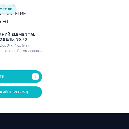
 СТОЛИ
ЖНИЙ ELEMENTAL
ОДЕЛЬ: S5.F0
-х, 3-х, 4-х, 5-ти
жні столи. Регульована
, ножка частина з
жинами.…
ТИ
КИЙ ПЕРЕГЛЯД