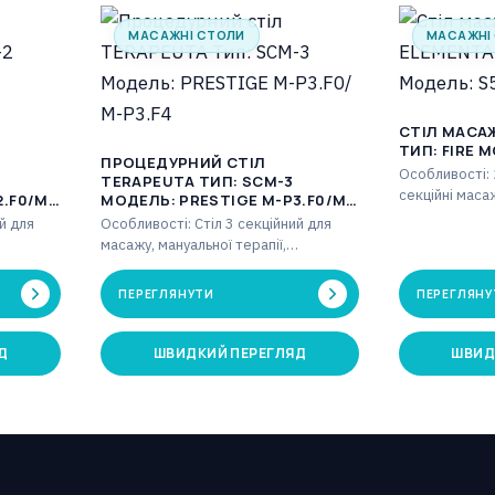
МАСАЖНІ СТОЛИ
МАСАЖНІ
СТІЛ МАСА
ТИП: FIRE М
ПРОЦЕДУРНИЙ СТІЛ
Особливості: 2
TERAPEUTA ТИП: SCM-3
секційні маса
.F0/M-
МОДЕЛЬ: PRESTIGE М-P3.F0/М-
секція голови
P3.F4
й для
Особливості: Стіл 3 секційний для
газовими пру
масажу, мануальної терапії,
ловна
фізіотерапії. Постуральний дренаж
за допомогою електродвигуна, що
ПЕРЕГЛЯНУТИ
ПЕРЕГЛЯНУ
керується…
Д
ШВИДКИЙ ПЕРЕГЛЯД
ШВИД