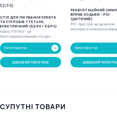
РЕАБІЛІТАЦІЙНИЙ СИМ
ВПРАВ ХОДЬБИ – PIO
CТІЛ ДЛЯ ЛІКУВАННЯ ХРЕБТА
(ДИТЯЧИЙ)
ТА СУГЛОБІВ TTET400,
PIO- пристрій, що дозволяє
ЕЛЕКТРИЧНИЙ (S2/F0 / S2/F4)
виконувати комплексні вправ
Galaxy TTET400 - це
вертикальному положенні. 
багатофункціональний стіл для
[хв]: 1-59 Лічильник кроків: 
витяжіння з чотирма секціями, який у
поєднанні з блоком…
ПЕРЕГЛЯНУТИ
ПЕРЕГЛЯНУТИ
ШВИДКИЙ ПЕРЕГЛЯД
ШВИДКИЙ ПЕРЕГЛЯ
СУПУТНІ ТОВАРИ