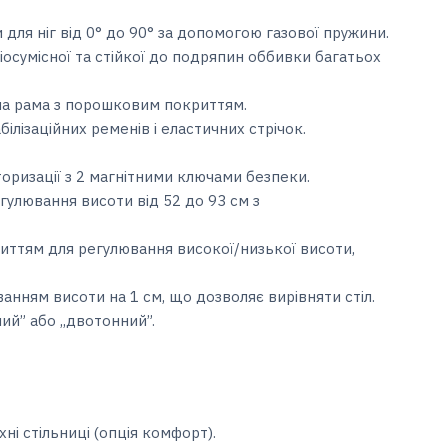
 для ніг від 0° до 90° за допомогою газової пружини.
осумісної та стійкої до подряпин оббивки багатьох
на рама з порошковим покриттям.
білізаційних ременів і еластичних стрічок.
оризації з 2 магнітними ключами безпеки.
гулювання висоти від 52 до 93 см з
иттям для регулювання високої/низької висоти,
ванням висоти на 1 см, що дозволяє вирівняти стіл.
ий” або ,,двотонний”.
ні стільниці (опція комфорт).