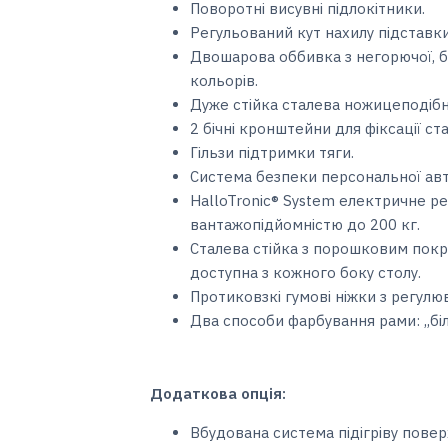
Поворотні висувні підлокітники.
Регульований кут нахилу підставки
Двошарова оббивка з негорючої, бі
кольорів.
Дуже стійка сталева ножицеподіб
2 бічні кронштейни для фіксації ста
Гільзи підтримки тяги.
Система безпеки персональної авт
HalloTronic® System електричне ре
вантажопідйомністю до 200 кг.
Сталева стійка з порошковим покр
доступна з кожного боку столу.
Протиковзкі гумові ніжки з регулю
Два способи фарбування рами: ,,біл
Додаткова опція:
Вбудована система підігріву поверх