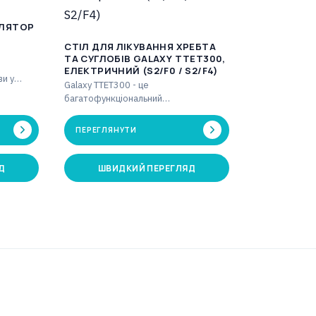
УЛЯТОР
CТІЛ ДЛЯ ЛІКУВАННЯ ХРЕБТА
ТА СУГЛОБІВ GALAXY TTET300,
ЕЛЕКТРИЧНИЙ (S2/F0 / S2/F4)
и у
Galaxy TTET300 - це
Таймер
багатофункціональний
макс.…
трьохсекційний стіл для витяжіння,
який у поєднанні з блоком витяжіння
ПЕРЕГЛЯНУТИ
дозволяє…
Д
ШВИДКИЙ ПЕРЕГЛЯД