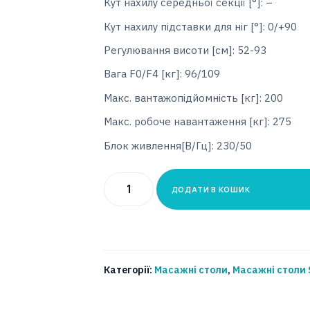
Кут нахилу середньої секції [°]: –
Кут нахилу підставки для ніг [°]: 0/+90
Регулювання висоти [см]: 52-93
Вага F0/F4 [кг]: 96/109
Макс. вантажопідйомність [кг]: 200
Макс. робоче навантаження [кг]: 275
Блок живлення[В/Гц]: 230/50
Процедурний
ДОДАТИ В КОШИК
стіл
SAFARI
Тип:
Leopard
Категорії:
Масажні столи
,
Масажні столи 
Модель:
S5-