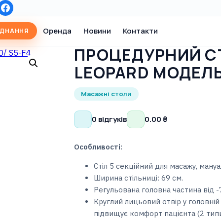
Оренда
Новини
Контакти
АДНАННЯ
ПРОЦЕДУРНИЙ СТ
LEOPARD МОДЕЛЬ:
Масажні столи
0 відгуків
0.00
₴
Особливості:
Стіл 5 секційний для масажу, мануаль
Ширина стільниці: 69 см.
Регульована головна частина від -
Круглий лицьовий отвір у головній
підвищує комфорт пацієнта (2 типи