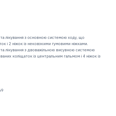
у та лікування з основною системою ходу, що
ок і 2 ніжок із нековзкими гумовими ніжками.
у та лікування з двоважільною висувною системою
ваних коліщаток із центральним гальмом і 4 ніжок із
69