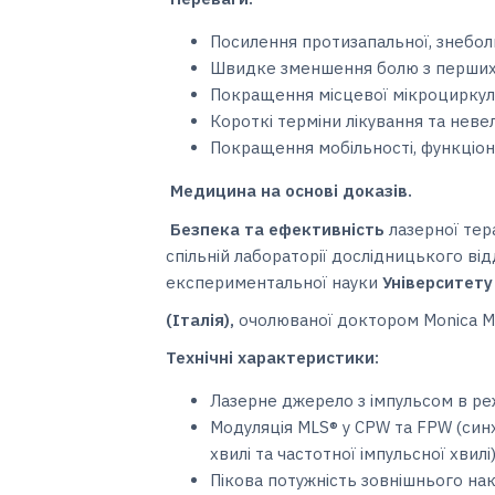
Посилення протизапальної, знебол
Швидке зменшення болю з перших
Покращення місцевої мікроциркул
Короткі терміни лікування та неве
Покращення мобільності, функціона
Медицина на основі доказів.
Безпека та ефективність
лазерної тер
спільній лабораторії дослідницького відд
експериментальної науки
Університету
(Італія),
очолюваної доктором Monica Mo
Технічні характеристики:
Лазерне джерело з імпульсом в ре
Модуляція MLS® у CPW та FPW (син
хвилі та частотної імпульсної хвилі
Пікова потужність зовнішнього на