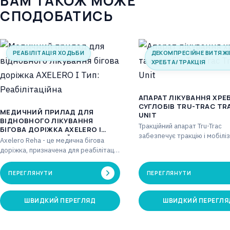
ВАМ ТАКОЖ МОЖЕ
СПОДОБАТИСЬ
РЕАБІЛІТАЦІЯ ХОДЬБИ
ДЕКОМПРЕСІЙНЕ ВИТЯЖ
ХРЕБТА/ТРАКЦІЯ
АПАРАТ ЛІКУВАННЯ ХРЕ
СУГЛОБІВ TRU-TRAC TR
МЕДИЧНИЙ ПРИЛАД ДЛЯ
UNIT
ВІДНОВНОГО ЛІКУВАННЯ
Тракційний апарат Tru-Trac
БІГОВА ДОРІЖКА AXELERO I
забезпечує тракцію і мобілі
ТИП: РЕАБІЛІТАЦІЙНА
Axelero Reha - це медична бігова
скелетних структур і скелет
доріжка, призначена для реабілітації.
м'язів. Тракційний пристрій T
Цей сучасний медичний прилад
можна…
підходить для…
ПЕРЕГЛЯНУТИ
ПЕРЕГЛЯНУТИ
ШВИДКИЙ ПЕРЕГЛЯД
ШВИДКИЙ ПЕРЕГЛЯ