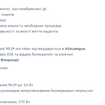
юючої, протинабрякової дії
 сеансів
яції
лика кількість необхідних процедур
льності та якості життя пацієнта
апії MLS® постійно підтверджується в
ASAcampus
,
ілу ASA та відділу біомедичної та клінічної
 Флоренції
nici.
жимі MLS® до 3,6 Вт
хронізоване випромінювання безперервної імпульсної
)
конечника: 270 Вт