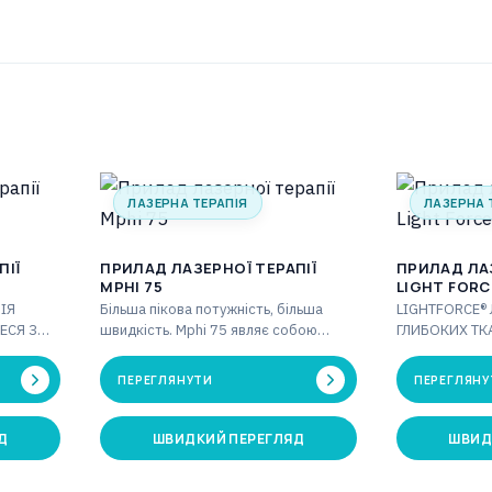
ЛАЗЕРНА ТЕРАПІЯ
ЛАЗЕРНА 
ПІЇ
ПРИЛАД ЛАЗЕРНОЇ ТЕРАПІЇ
ПРИЛАД ЛАЗ
MPHI 75
LIGHT FORC
ІЯ
Більша пікова потужність, більша
LIGHTFORCE® 
ЕСЯ З
швидкість. Mphi 75 являє собою
ГЛИБОКИХ ТК
ери
подальшу еволюцію сімейства MLS і
ДОВІРОЮ. Тер
іті
успадковує його…
LightForce® ві
ПЕРЕГЛЯНУТИ
ПЕРЕГЛЯНУ
інноваційним
Д
ШВИДКИЙ ПЕРЕГЛЯД
ШВИД