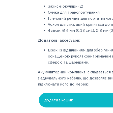
Захисні окуляри (2)
Сумка для транспортування
Плечовий ремінь для портативног
Чохол для лінз, який кріпиться до
4 лінзи: Ø 4 мм (0,13 см2), Ø 8 мм (0
Додаткові аксесуари:
Візок: із відділенням для зберіга
оснащеною рукояткою-тримачем на
сферою та шарнірами.
Акумуляторний комплект: складається 
з’єднувального кабелю, що дозволяє ви
підключати його до мережі
ДОДАТИ В КОШИК
Прилад
лазерної