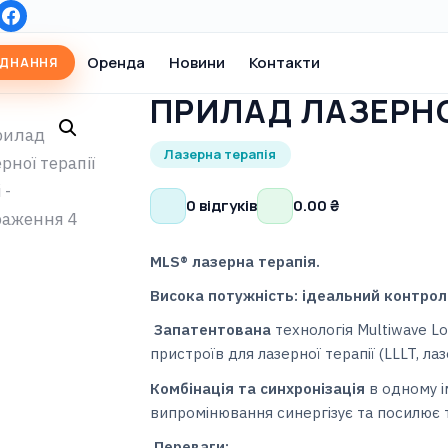
Оренда
Новини
Контакти
АДНАННЯ
ПРИЛАД ЛАЗЕРНОЇ
Лазерна терапія
0 відгуків
0.00
₴
MLS® лазерна терапія.
Висока потужність: ідеальний контрол
Запатентована
технологія Multiwave L
пристроїв для лазерної терапії (LLLT, лаз
Комбінація та синхронізація
в одному і
випромінювання синергізує та посилює 
Переваги: