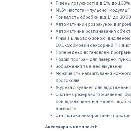
Рівень потужності від 1% до 100%
MLS® частота імпульсної модуляції 
Тривалість обробки від 1” до 30’00
Автоматичний розрахунок випромін
Автоматичне розпізнавання об’єкт
Лінза з цільовою зоною, виділен
10,1-дюймовий сенсорний РК дисп
Попередньо встановлені програми 
Розділ програм для лазерної пункці
Зображення та відео лікування
Можливість налаштування кожного
протоколів
Журнал лікування для відстеження
Система резервного живлення: буф
при відключенні від мережі, щоб к
вимикати
Статистика використання пристр
Аксесуари в комплекті: