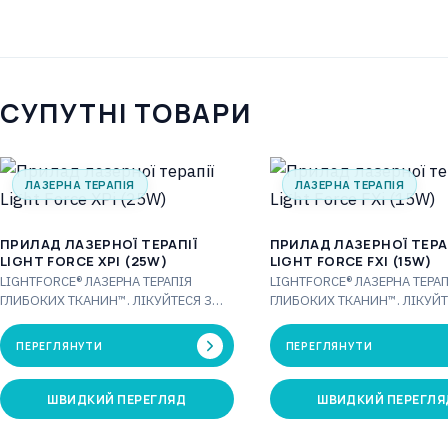
СУПУТНІ ТОВАРИ
ЛАЗЕРНА ТЕРАПІЯ
ЛАЗЕРНА ТЕРАПІЯ
ПРИЛАД ЛАЗЕРНОЇ ТЕРАПІЇ
ПРИЛАД ЛАЗЕРНОЇ ТЕРА
LIGHT FORCE XPI (25W)
LIGHT FORCE FXI (15W)
LIGHTFORCE® ЛАЗЕРНА ТЕРАПІЯ
LIGHTFORCE® ЛАЗЕРНА ТЕРАП
ГЛИБОКИХ ТКАНИН™. ЛІКУЙТЕСЯ З
ГЛИБОКИХ ТКАНИН™. ЛІКУЙТ
ДОВІРОЮ. Терапевтичні лазери
ДОВІРОЮ. Терапевтичні лаз
LightForce® відомі в усьому світі
LightForce® відомі в усьому св
ПЕРЕГЛЯНУТИ
ПЕРЕГЛЯНУТИ
інноваційними…
інноваційними…
ШВИДКИЙ ПЕРЕГЛЯД
ШВИДКИЙ ПЕРЕГЛЯ