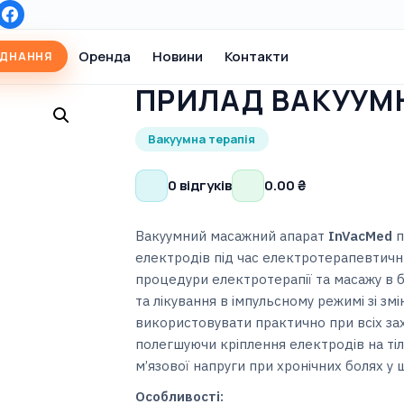
Оренда
Новини
Контакти
АДНАННЯ
ПРИЛАД ВАКУУМН
Вакуумна терапія
0 відгуків
0.00
₴
Вакуумний масажний апарат
InVacMed
п
електродів під час електротерапевтичн
процедури електротерапії та масажу в 
та лікування в імпульсному режимі зі з
використовувати практично при всіх за
полегшуючи кріплення електродів на тіл
м’язової напруги при хронічних болях у 
Особливості: