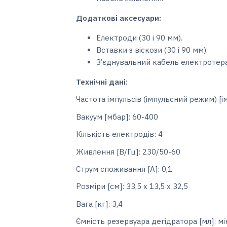
Додаткові аксесуари:
Електроди (30 і 90 мм).
Вставки з віскози (30 і 90 мм).
З’єднувальний кабель електротер
Технічні дані:
Частота імпульсів (імпульсний режим) [ім
Вакуум [мбар]: 60-400
Кількість електродів: 4
Живлення [В/Гц]: 230/50-60
Струм споживання [A]: 0,1
Розміри [см]: 33,5 х 13,5 х 32,5
Вага [кг]: 3,4
Ємність резервуара дегідратора [мл]: мі