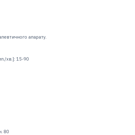
апевтичного апарату.
п./хв.]: 15-90
н. 80