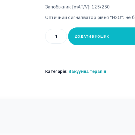
Запобіжник [mAT/V]: 125/250
Оптичний сигналізатор рівня “H2O”: не 
Прилад
ДОДАТИ В КОШИК
вакуумної
терапії
InVacMed
кількість
Категорія:
Вакуумна терапія