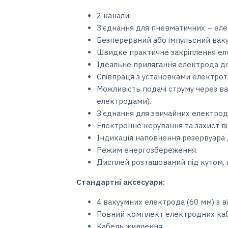
2 канали.
З’єднання для пневматичних – еле
Безперервний або імпульсний вак
Швидке практичне закріплення еле
Ідеальне прилягання електрода до 
Співпраця з установками електроте
Можливість подачі струму через в
електродами).
З’єднання для звичайних електроді
Електронне керування та захист ві
Індикація наповнення резервуара 
Режим енергозбереження.
Дисплей розташований під кутом, 
Стандартні аксесуари:
4 вакуумних електрода (60 мм) з 
Повний комплект електродних каб
Кабель живлення.