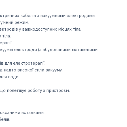
ктричних кабелів з вакуумними електродами.
уумний режим.
ктродів у важкодоступних місцях тіла.
тіла.
рапії.
акуумні електроди (з вбудованими металевими
в для електротерапії.
д надто високої сили вакууму.
для води.
що полегшує роботу з пристроєм.
віскозними вставками.
елів.