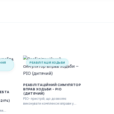
ІННЯ
РЕАБІЛІТАЦІЯ ХОДЬБИ
РЕАБІЛІТАЦІЙНИЙ СИМУЛЯТОР
ВПРАВ ХОДЬБИ – PIO
РЕБТА
(ДИТЯЧИЙ)
PIO- пристрій, що дозволяє
2/F4)
виконувати комплексні вправи у
вертикальному положенні. Таймер
ля
[хв]: 1-59 Лічильник кроків: макс.…