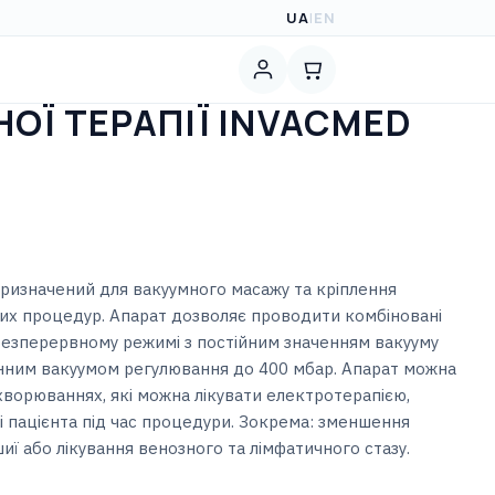
UA
|
EN
ОЇ ТЕРАПІЇ INVACMED
ризначений для вакуумного масажу та кріплення
их процедур. Апарат дозволяє проводити комбіновані
безперервному режимі з постійним значенням вакууму
мінним вакуумом регулювання до 400 мбар. Апарат можна
хворюваннях, які можна лікувати електротерапією,
і пацієнта під час процедури. Зокрема: зменшення
шиї або лікування венозного та лімфатичного стазу.