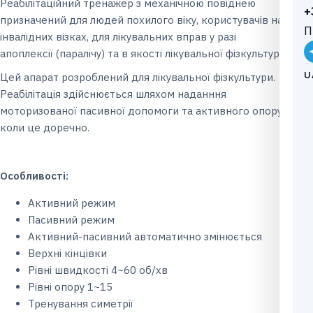
Реабілітаційний тренажер з механічною повіднею
+
призначений для людей похилого віку, користувачів на
П
інвалідних візках, для лікувальних вправ у разі
апоплексії (паралічу) та в якості лікувальної фізкультури.
U
Цей апарат розроблений для лікувальної фізкультури.
Реабілітація здійснюється шляхом наданння
моторизованої пасивної допомоги та активного опору,
коли це доречно.
Особлив
ості:
Активний режим
Пасивний режим
Активний-пасивний автоматично змінюється
Верхні кінцівки
Рівні швидкості 4~60 об/хв
Рівні опору 1~15
Тренування симетрії