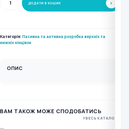
ДОДАТИ В КОШИК
прилад
для
активної
та
Категорія:
Пасивна та активна розробка верхніх та
пасивної
нижніх кінцівок
реабілітації
верхніх
кінцівок
ОПИС
SP-
3100E
(економ)
кількість
ВАМ ТАКОЖ МОЖЕ СПОДОБАТИСЬ
УВЕСЬ КАТАЛОГ