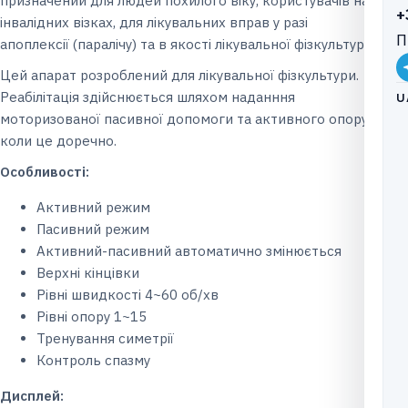
призначений для людей похилого віку, користувачів на
+
інвалідних візках, для лікувальних вправ у разі
П
апоплексії (паралічу) та в якості лікувальної фізкультури.
Цей апарат розроблений для лікувальної фізкультури.
Реабілітація здійснюється шляхом наданння
U
моторизованої пасивної допомоги та активного опору,
коли це доречно.
Особлив
ості:
Активний режим
Пасивний режим
Активний-пасивний автоматично змінюється
Верхні кінцівки
Рівні швидкості 4~60 об/хв
Рівні опору 1~15
Тренування симетрії
Контроль спазму
Дисплей
: