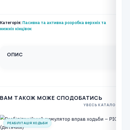
для
активної
та
Категорія:
Пасивна та активна розробка верхніх та
пасивної
нижніх кінцівок
реабілітації
верхніх
кінцівок
ОПИС
SP-
3100
кількість
ВАМ ТАКОЖ МОЖЕ СПОДОБАТИСЬ
УВЕСЬ КАТАЛОГ
РЕАБІЛІТАЦІЯ ХОДЬБИ