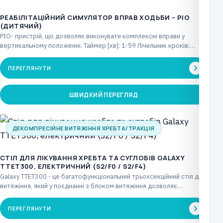
РЕАБІЛІТАЦІЙНИЙ СИМУЛЯТОР ВПРАВ ХОДЬБИ – PIO
(ДИТЯЧИЙ)
PIO- пристрій, що дозволяє виконувати комплексні вправи у
вертикальному положенні. Таймер [хв]: 1-59 Лічильник кроків:
макс.…
ПЕРЕГЛЯНУТИ
ШВИДКИЙ ПЕРЕГЛЯД
ДЕКОМПРЕСІЙНЕ ВИТЯЖІННЯ ХРЕБТА/ТРАКЦІЯ
CТІЛ ДЛЯ ЛІКУВАННЯ ХРЕБТА ТА СУГЛОБІВ GALAXY
TTET300, ЕЛЕКТРИЧНИЙ (S2/F0 / S2/F4)
Galaxy TTET300 - це багатофункціональний трьохсекційний стіл для
витяжіння, який у поєднанні з блоком витяжіння дозволяє…
ПЕРЕГЛЯНУТИ