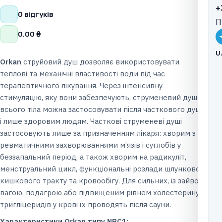
+
0 відгуків
П
0.00
₴
U
Orkan
струйовий душ дозволяє використовувати
теплові та механічні властивості води під час
терапевтичного лікування. Через інтенсивну
стимуляцію, яку вони забезпечують, струменевий душ
всього тіла можна застосовувати після часткового душу
і лише здоровим людям. Часткові струменеві душі
застосовують лише за призначенням лікаря: хворим з
ревматичними захворюваннями м’язів і суглобів у
беззапальний період, а також хворим на радикуліт,
менструальний цикл, функціональні розлади шлунково-
кишкового тракту та кровообігу. Для сильних, із зайвою
вагою, подагрою або підвищеним рівнем холестерину/
тригліцеридів у крові їх проводять після сауни.
Характеристики Orkan типу NBC1: