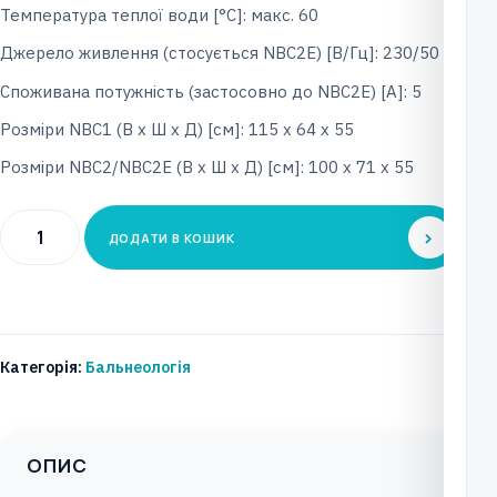
Температура теплої води [°C]: макс. 60
Джерело живлення (стосується NBC2E) [В/Гц]: 230/50
Споживана потужність (застосовно до NBC2E) [A]: 5
Розміри NBC1 (В x Ш x Д) [см]: 115 х 64 х 55
Розміри NBC2/NBC2E (В x Ш x Д) [см]: 100 х 71 х 55
Душова
ДОДАТИ В КОШИК
установка
ORKAN
тип
NBC1/
Категорія:
Бальнеологія
NBC2/
NBC2Е
кількість
ОПИС