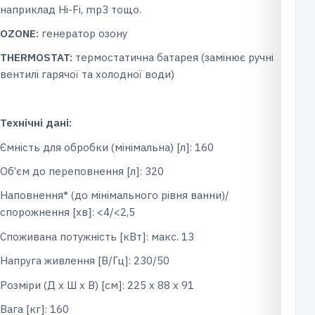
наприклад Hi-Fi, mp3 тощо.
OZONE:
генератор озону
THERMOSTAT:
термостатична батарея (замінює ручні
вентилі гарячої та холодної води)
Технічні дані:
Ємність для обробки (мінімальна) [л]: 160
Об’єм до переповнення [л]: 320
Наповнення* (до мінімального рівня ванни)/
спорожнення [хв]: <4/<2,5
Споживана потужність [кВт]: макс. 13
Напруга живлення [В/Гц]: 230/50
Розміри (Д x Ш x В) [см]: 225 х 88 х 91
Вага [кг]: 160