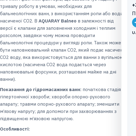
+
тривалу роботу в умовах, необхідних для
П
бальнеологічних ванн, з використанням ропи або води,
насиченої СО2. В
AQUARAY Balneo
в залежності від
версії є клапани для заповнення холодним і теплим
U
розсолом, завдяки чому можна проводити
бальнеологічні процедури у вигляді ропи. Також може
бути наповнювальний клапан CO2, який подає насичену
CO2 воду, яка використовується для ванни з вугільною
кислотою (насичена CO2 вода подається через
наповнювальні форсунки, розташовані майже на дні
ванни).
Показання до гідромасажних ванн:
початкова стадія
гіпертонічної хвороби; хвороби опорно-рухового
апарату; травми опорно-рухового апарату; зменшити
м’язову напругу; для допомоги при захворюваннях з
підвищеною м’язовою напругою.
О
собливості: