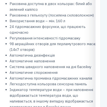
Раковина доступна в двох кольорах: білий або
зелений каліпсо
Раковина з гелькоуту (посилена скловолокном)
Використання води – мін. 160 л
24 гідромасажних форсунки, що працюють
одночасно
Регулювання інтенсивності гідромасажу
98 аераційних отворів для перламутрового масажу
(14х7 отворів)
Автоматична дезінфекція
Автоматичне наповнення
Система швидкого наповнення на дні басейну
Автоматичне спорожнення
Автоматична промивка гідромасажних каналів
Легкодоступна кольорова сенсорна панель
Індикатор температури води – при наповненні
відображається температура води, що
наливається, в іншому випадку відображається
температура води в басейні ванни.