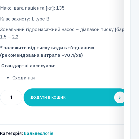
Макс. вага пацієнта [кг]: 135
Клас захисту: I, type B
Зональний гідромасажний насос – діапазон тиску [бар]:
1,5 – 2,2
* залежить від тиску води в з’єднаннях
(рекомендована витрата ~70 л/хв)
Стандартні аксесуари:
Сходинки
Ванна
ДОДАТИ В КОШИК
бальнеологічна
AQUARAY
BALNEO
кількість
Категорія:
Бальнеологія