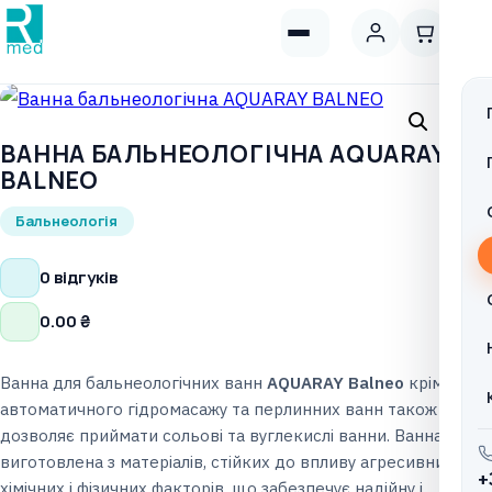
ВАННА БАЛЬНЕОЛОГІЧНА AQUARAY
BALNEO
Бальнеологія
0 відгуків
0.00
₴
Ванна для бальнеологічних ванн
AQUARAY Balneo
крім
автоматичного гідромасажу та перлинних ванн також
дозволяє приймати сольові та вуглекислі ванни. Ванна
виготовлена ​​з матеріалів, стійких до впливу агресивних
+
хімічних і фізичних факторів, що забезпечує надійну і