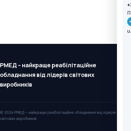
+
П
U
РМЕД – найкраще реабілітаційне
обладнання від лідерів світових
виробників
© 2026 РМЕД – найкраще реабілітаційне обладнання від лідерів
світових виробників