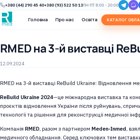
+380 (44) 290 45 40
+380 (93) 522 50 13
ПН-ПТ 8:00 - 20:00
Головна
Про нас
Освіта
КАТАЛОГ ОБЛ
RMED на 3-й виставці ReBu
12.09.2024
RMED на 3-й виставці ReBuild Ukraine: Відновлення м
ReBuild Ukraine 2024
—це міжнародна виставка та конф
проєктів відновлення України після руйнувань, сприч
технології та рішення для реконструкції медичної ін
Компанія
RMED
, разом з партнером
Meden-Inmed
, взя
медичного обладнання. Серед ключових тем виставки б