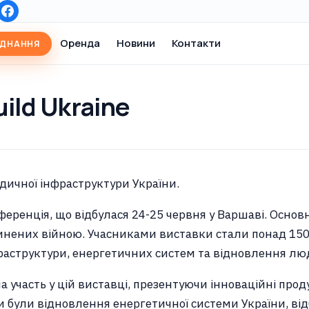
Оренда
Новини
Контакти
АДНАННЯ
ild Ukraine
едичної інфраструктури України.
еренція, що відбулася 24-25 червня у Варшаві. Основн
инених війною. Учасниками виставки стали понад 150 
фраструктури, енергетичних систем та відновлення люд
ла участь у цій виставці, презентуючи інноваційні прод
ули відновлення енергетичної системи України, відбу