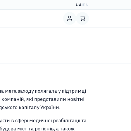
UA
|
EN
а мета заходу полягала у підтримці
компаній, які представили новітні
ського капіталу України.
укти в сфері медичної реабілітації та
дова міст та регіонів, а також