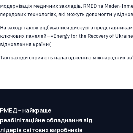
модернізація медичних закладів. RMED та Meden-Inmed
передових технологіях, які можуть допомогти у відно
На заході також відбувалися дискусії з представникам
ключових панелей—«Energy for the Recovery of Ukraine
відновлення країни​
(
Такі заходи сприяють налагодженню міжнародних зв’я
РМЕД – найкраще
реабілітаційне обладнання від
лідерів світових виробників