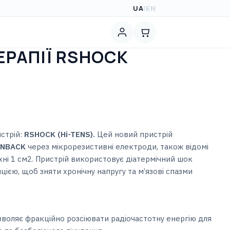
UA
|
EN
ЕРАПІЇ RSHOCK
истрій:
RSHOCK (Hi-TENS).
Цей новий пристрій
NBACK
через мікрорезистивні електроди, також відомі
хні 1 см2. Пристрій використовує діатермічний шок
ією, щоб зняти хронічну напругу та м’язові спазми
воляє фракційно розсіювати радіочастотну енергію для