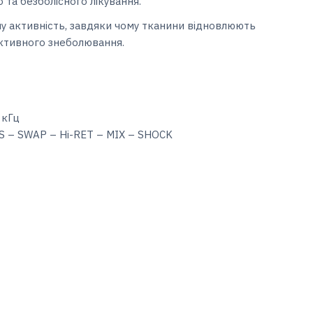
та безболісного лікування.
ну активність, завдяки чому тканини відновлюють
ективного знеболювання.
 кГц
S – SWAP – Hi-RET – MIX – SHOCK