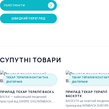
також балансування на біговій
ПЕРЕГЛЯНУТИ
доріжці…
ШВИДКИЙ ПЕРЕГЛЯД
СУПУТНІ ТОВАРИ
ТЕКАР ТЕРАПІЯ/КОНТАКТНА
ТЕКАР ТЕРАПІЯ/КОНТАК
ДІАТЕРМІЯ
ДІАТЕРМІЯ
ПРИЛАД ТЕКАР ТЕРАПІЇ BACK4
ПРИЛАД ТЕКАР ТЕРАПІЇ
BACK3TX
BACK4 — найновіший медичний
BACK3TX це новітній медичн
пристрій від SWIMS SAS/WINBACK.
прилад від WINBACK EUROPA 
Цей новий пристрій використовує