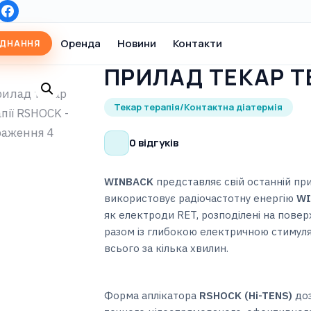
Оренда
Новини
Контакти
АДНАННЯ
ПРИЛАД ТЕКАР Т
Текар терапія/Контактна діатермія
0 відгуків
WINBACK
представляє свій останній пр
використовує радіочастотну енергію
WI
як електроди RET, розподілені на повер
разом із глибокою електричною стимуляц
всього за кілька хвилин.
Форма аплікатора
RSHOCK (Hi-TENS)
доз