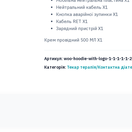
Мобільна нейтральна пластина X1
Нейтральний кабель X1
Кнопка аварійної зупинки X1
Кабель RET X1
Зарядний пристрій Х1
Крем провідний 500 МЛ X1
Артикул:
woo-hoodie-with-logo-1-1-1-1-1-2
Категорія:
Текар терапія/Контактна діат