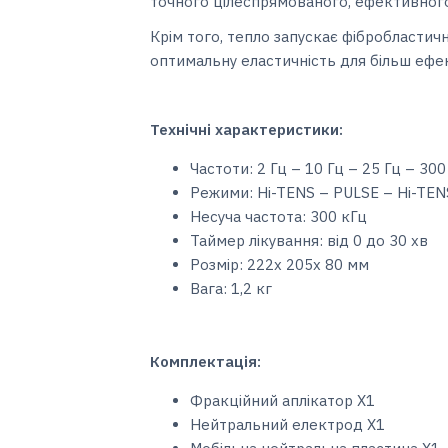
точного цілеспрямованого, ефективного 
Крім того, тепло запускає фібробластич
оптимальну еластичність для більш еф
Технічні характеристики:
Частоти: 2 Гц – 10 Гц – 25 Гц – 300
Режими: Hi-TENS – PULSE – Hi-TEN
Несуча частота: 300 кГц
Таймер лікування: від 0 до 30 хв
Розмір: 222x 205x 80 мм
Вага: 1,2 кг
Комплектація:
Фракційний аплікатор X1
Нейтральний електрод X1