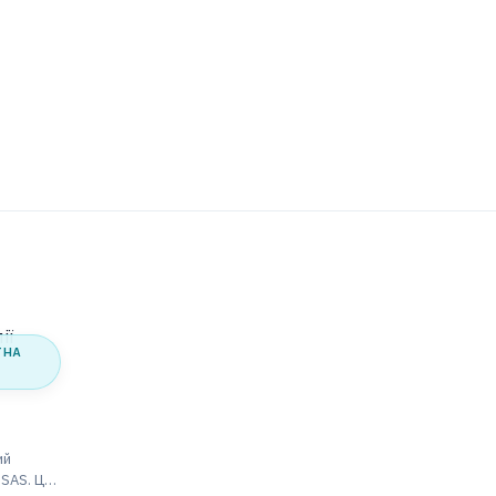
ТНА
ий
SAS. Цей