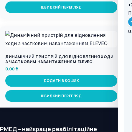
+
ШВИДКИЙ ПЕРЕГЛЯД
П
U
ДИНАМІЧНИЙ ПРИСТРІЙ ДЛЯ ВІДНОВЛЕННЯ ХОДИ
З ЧАСТКОВИМ НАВАНТАЖЕННЯМ ELEVEO
0.00
₴
ДОДАТИ В КОШИК
ШВИДКИЙ ПЕРЕГЛЯД
РМЕД – найкраще реабілітаційне